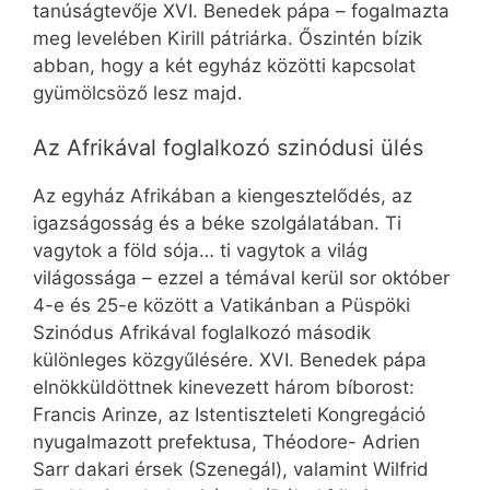
tanúságtevője XVI. Benedek pápa – fogalmazta
meg levelében Kirill pátriárka. Őszintén bízik
abban, hogy a két egyház közötti kapcsolat
gyümölcsöző lesz majd.
Az Afrikával foglalkozó szinódusi ülés
Az egyház Afrikában a kiengesztelődés, az
igazságosság és a béke szolgálatában. Ti
vagytok a föld sója… ti vagytok a világ
világossága – ezzel a témával kerül sor október
4-e és 25-e között a Vatikánban a Püspöki
Szinódus Afrikával foglalkozó második
különleges közgyűlésére. XVI. Benedek pápa
elnökküldöttnek kinevezett három bíborost:
Francis Arinze, az Istentiszteleti Kongregáció
nyugalmazott prefektusa, Théodore- Adrien
Sarr dakari érsek (Szenegál), valamint Wilfrid