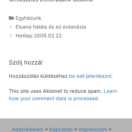
Kategória
Egyházunk
Eluana halála és az eutanázia
Hetilap 2009.02.22.
Szólj hozzá!
Hozzászólás küldéséhez
be kell jelentkezni
.
This site uses Akismet to reduce spam.
Learn
how your comment data is processed.
Adatvédelem
•
Kapcsolat
•
Impresszum
•