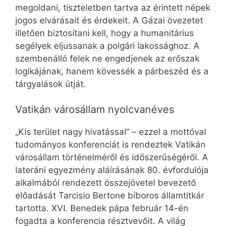
megoldani, tiszteletben tartva az érintett népek
jogos elvárásait és érdekeit. A Gázai övezetet
illetően biztosítani kell, hogy a humanitárius
segélyek eljussanak a polgári lakossághoz. A
szembenálló felek ne engedjenek az erőszak
logikájának, hanem kövessék a párbeszéd és a
tárgyalások útját.
Vatikán városállam nyolcvanéves
„Kis terület nagy hivatással” – ezzel a mottóval
tudományos konferenciát is rendeztek Vatikán
városállam történelméről és időszerűségéről. A
lateráni egyezmény aláírásának 80. évfordulója
alkalmából rendezett összejövetel bevezető
előadását Tarcisio Bertone bíboros államtitkár
tartotta. XVI. Benedek pápa február 14-én
fogadta a konferencia résztvevőit. A világ