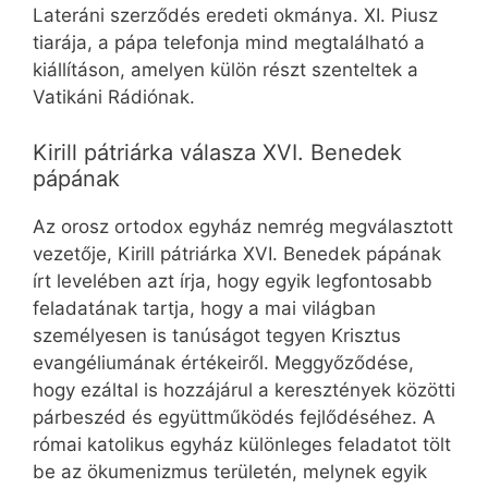
Lateráni szerződés eredeti okmánya. XI. Piusz
tiarája, a pápa telefonja mind megtalálható a
kiállításon, amelyen külön részt szenteltek a
Vatikáni Rádiónak.
Kirill pátriárka válasza XVI. Benedek
pápának
Az orosz ortodox egyház nemrég megválasztott
vezetője, Kirill pátriárka XVI. Benedek pápának
írt levelében azt írja, hogy egyik legfontosabb
feladatának tartja, hogy a mai világban
személyesen is tanúságot tegyen Krisztus
evangéliumának értékeiről. Meggyőződése,
hogy ezáltal is hozzájárul a keresztények közötti
párbeszéd és együttműködés fejlődéséhez. A
római katolikus egyház különleges feladatot tölt
be az ökumenizmus területén, melynek egyik