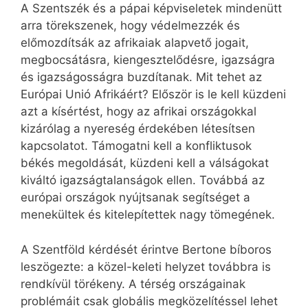
A Szentszék és a pápai képviseletek mindenütt
arra törekszenek, hogy védelmezzék és
előmozdítsák az afrikaiak alapvető jogait,
megbocsátásra, kiengesztelődésre, igazságra
és igazságosságra buzdítanak. Mit tehet az
Európai Unió Afrikáért? Először is le kell küzdeni
azt a kísértést, hogy az afrikai országokkal
kizárólag a nyereség érdekében létesítsen
kapcsolatot. Támogatni kell a konfliktusok
békés megoldását, küzdeni kell a válságokat
kiváltó igazságtalanságok ellen. Továbbá az
európai országok nyújtsanak segítséget a
menekültek és kitelepítettek nagy tömegének.
A Szentföld kérdését érintve Bertone bíboros
leszögezte: a közel-keleti helyzet továbbra is
rendkívül törékeny. A térség országainak
problémáit csak globális megközelítéssel lehet