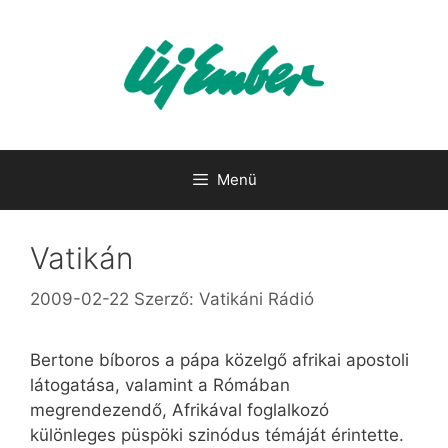
Kilépés
a
tartalomba
Menü
Vatikán
2009-02-22
Szerző:
Vatikáni Rádió
Bertone bíboros a pápa közelgő afrikai apostoli
látogatása, valamint a Rómában
megrendezendő, Afrikával foglalkozó
különleges püspöki szinódus témáját érintette.