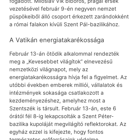
fogadott. Miloslav Vlk bíboros, prágai érsek
vezetésével február 9-én negyven nemzet
püspökeiből álló csoport érkezett zarándokként
a római falakon kívüli Szent Pál-bazilikához.
A Vatikán energiatakarékossága
Február 13-án ötödik alkalommal rendezték
meg a „Kevesebbet világítok” elnevezésű
nemzetközi világnapot, mely az
energiatakarékosságra hívja fel a figyelmet. Az
utóbbi években emberek milliói, vállalatok és
intézmények sokasága csatlakozott a
kezdeményezéshez, amelyhez most a
Szentszék is társult. Február 13-án, este 6
órától fél 8-ig lekapcsolták a Szent Péter-
bazilika kupoláját megvilágító reflektorokat. Az
egyház ezzel is kifejezte, hogy fontos
természetes erőforrásaink védelme.