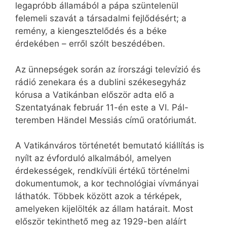
legapróbb államából a pápa szüntelenül
felemeli szavát a társadalmi fejlődésért; a
remény, a kiengesztelődés és a béke
érdekében – erről szólt beszédében.
Az ünnepségek során az írországi televízió és
rádió zenekara és a dublini székesegyház
kórusa a Vatikánban először adta elő a
Szentatyának február 11-én este a VI. Pál-
teremben Händel Messiás című oratóriumát.
A Vatikánváros történetét bemutató kiállítás is
nyílt az évforduló alkalmából, amelyen
érdekességek, rendkívüli értékű történelmi
dokumentumok, a kor technológiai vívmányai
láthatók. Többek között azok a térképek,
amelyeken kijelölték az állam határait. Most
először tekinthető meg az 1929-ben aláírt