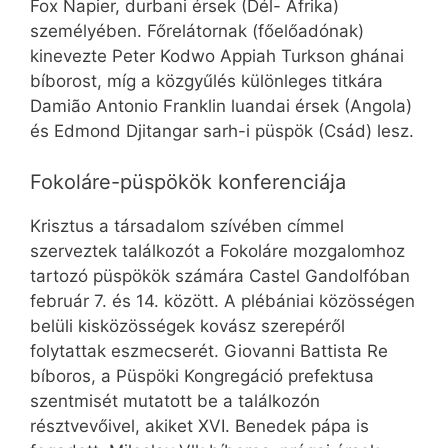
Fox Napier, durbani érsek (Dél- Afrika)
személyében. Főrelátornak (főelőadónak)
kinevezte Peter Kodwo Appiah Turkson ghánai
bíborost, míg a közgyűlés különleges titkára
Damião Antonio Franklin luandai érsek (Angola)
és Edmond Djitangar sarh-i püspök (Csád) lesz.
Fokoláre-püspökök konferenciája
Krisztus a társadalom szívében címmel
szerveztek találkozót a Fokoláre mozgalomhoz
tartozó püspökök számára Castel Gandolfóban
február 7. és 14. között. A plébániai közösségen
belüli kisközösségek kovász szerepéről
folytattak eszmecserét. Giovanni Battista Re
bíboros, a Püspöki Kongregáció prefektusa
szentmisét mutatott be a találkozón
résztvevőivel, akiket XVI. Benedek pápa is