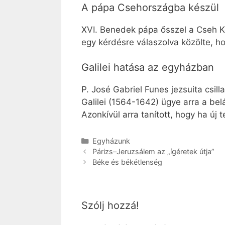
A pápa Csehországba készül
XVI. Benedek pápa ősszel a Cseh Kö
egy kérdésre válaszolva közölte, h
Galilei hatása az egyházban
P. José Gabriel Funes jezsuita csil
Galilei (1564-1642) ügye arra a bel
Azonkívül arra tanított, hogy ha új
Kategória
Egyházunk
Párizs–Jeruzsálem az „ígéretek útja”
Béke és békétlenség
Szólj hozzá!