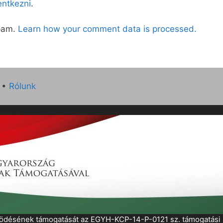
lentkezni
.
spam.
Learn how your comment data is processed.
•
Rólunk
működésének támogatását az EGYH-KCP-14-P-0121 sz. támogatás