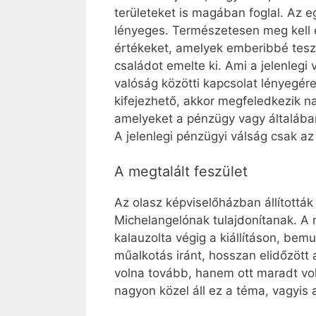
területeket is magában foglal. Az 
lényeges. Természetesen meg kell e
értékeket, amelyek emberibbé teszi
családot emelte ki. Ami a jelenlegi
valóság közötti kapcsolat lényegér
kifejezhető, akkor megfeledkezik n
amelyeket a pénzügy vagy általában 
A jelenlegi pénzügyi válság csak a
A megtalált feszület
Az olasz képviselőházban állították
Michelangelónak tulajdonítanak. A m
kalauzolta végig a kiállításon, bem
műalkotás iránt, hosszan elidőzött
volna tovább, hanem ott maradt voln
nagyon közel áll ez a téma, vagyis