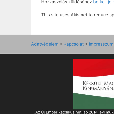
Hozzászólás küldéséhez
be kell je
This site uses Akismet to reduce 
Adatvédelem
•
Kapcsolat
•
Impresszum
„Az Új Ember katolikus hetilap 2014. évi 