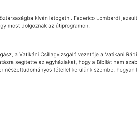
ztársaságba kíván látogatni. Federico Lombardi jezsuit
ogy most dolgoznak az útiprogramon.
lagász, a Vatikáni Csillagvizsgáló vezetője a Vatikáni Rá
átásra segítette az egyháziakat, hogy a Bibliát nem sza
 természettudományos tétellel kerülünk szembe, hogyan k