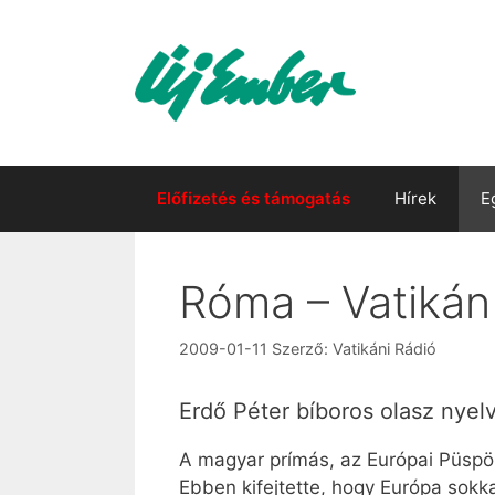
Kilépés
a
tartalomba
Előfizetés és támogatás
Hírek
E
Róma – Vatikán
2009-01-11
Szerző:
Vatikáni Rádió
Erdő Péter bíboros olasz nyelv
A magyar prímás, az Európai Püspök
Ebben kifejtette, hogy Európa sokkal