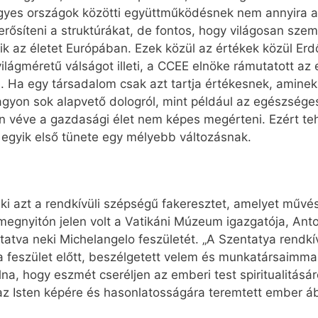
egyes országok közötti együttműködésnek nem annyira a 
rősíteni a struktúrákat, de fontos, hogy világosan szem
k az életet Európában. Ezek közül az értékek közül Erdő
 világméretű válságot illeti, a CCEE elnöke rámutatott a
e. Ha egy társadalom csak azt tartja értékesnek, amin
agyon sok alapvető dologról, mint például az egészsége
véve a gazdasági élet nem képes megérteni. Ezért tehát
z egyik első tünete egy mélyebb változásnak.
 ki azt a rendkívüli szépségű fakeresztet, amelyet művés
egnyitón jelen volt a Vatikáni Múzeum igazgatója, Anto
utatva neki Michelangelo feszületét. „A Szentatya rendkív
 a feszület előtt, beszélgetett velem és munkatársaimm
a, hogy eszmét cseréljen az emberi test spiritualitásár
 az Isten képére és hasonlatosságára teremtett ember á