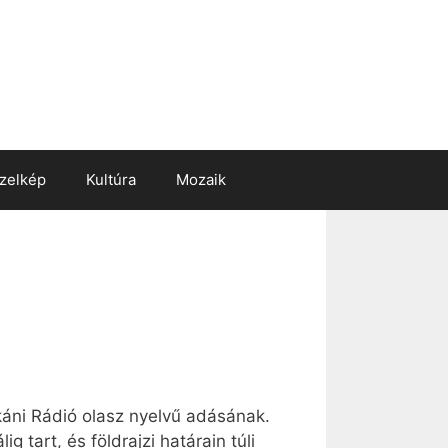
zelkép
Kultúra
Mozaik
káni Rádió olasz nyelvű adásának.
 tart, és földrajzi határain túli