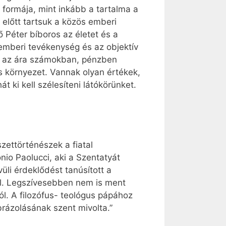
formája, mint inkább a tartalma a
 előtt tartsuk a közös emberi
 Péter bíboros az életet és a
z emberi tevékenység és az objektív
ek az ára számokban, pénzben
s környezet. Vannak olyan értékek,
 ki kell szélesíteni látókörünket.
zettörténészek a fiatal
nio Paolucci, aki a Szentatyát
üli érdeklődést tanúsított a
al. Legszívesebben nem is ment
ól. A filozófus- teológus pápához
brázolásának szent mivolta.”