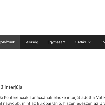
gyházunk
Lelkiség
Egymásért
Család
Kö
ű interjúja
i Konferenciák Tanácsának elnöke interjút adott a Vati
 nagyobb, mint az Európai Unió, hiszen egészen az Urálig