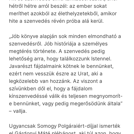
hétről hétre arról beszél: az ember sokat
meríthet azokból az élethelyzetekből, amikor
hite a szenvedés révén próba alá kerül.
„Jób könyve alapján sok minden elmondható a
szenvedésről. Jób históriája a személyes
megtérés története. A szenvedés pedig
lehetőség arra, hogy találkozzunk Istennel.
Javarészt fájdalmaink kötnek le bennünket,
ezért nem vesszük észre az Urat, aki a
legközelebb van hozzánk. Az viszont a
szívünkben dől el, hogy a fájdalom
kínszenvedéssé válik és teljesen megnyomorít-
e bennünket, vagy pedig megerősödünk általa”
– vallja.
Ugyancsak Somogy Polgáraiért-díjjal ismerték
el Gárdonyi Máté plébánost, aki túl azon, hogy