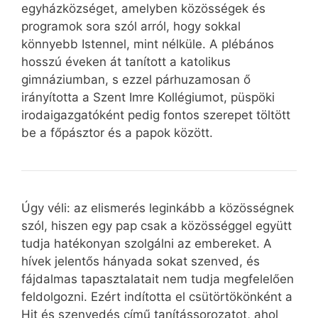
egyházközséget, amelyben közösségek és
programok sora szól arról, hogy sokkal
könnyebb Istennel, mint nélküle. A plébános
hosszú éveken át tanított a katolikus
gimnáziumban, s ezzel párhuzamosan ő
irányította a Szent Imre Kollégiumot, püspöki
irodaigazgatóként pedig fontos szerepet töltött
be a főpásztor és a papok között.
Úgy véli: az elismerés leginkább a közösségnek
szól, hiszen egy pap csak a közösséggel együtt
tudja hatékonyan szolgálni az embereket. A
hívek jelentős hányada sokat szenved, és
fájdalmas tapasztalatait nem tudja megfelelően
feldolgozni. Ezért indította el csütörtökönként a
Hit és szenvedés című tanítássorozatot, ahol