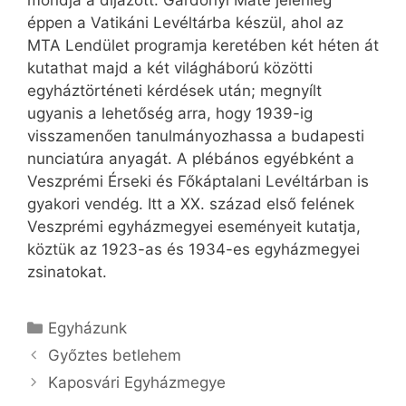
mondja a díjazott. Gárdonyi Máté jelenleg
éppen a Vatikáni Levéltárba készül, ahol az
MTA Lendület programja keretében két héten át
kutathat majd a két világháború közötti
egyháztörténeti kérdések után; megnyílt
ugyanis a lehetőség arra, hogy 1939-ig
visszamenően tanulmányozhassa a budapesti
nunciatúra anyagát. A plébános egyébként a
Veszprémi Érseki és Főkáptalani Levéltárban is
gyakori vendég. Itt a XX. század első felének
Veszprémi egyházmegyei eseményeit kutatja,
köztük az 1923-as és 1934-es egyházmegyei
zsinatokat.
Kategória
Egyházunk
Győztes betlehem
Kaposvári Egyházmegye