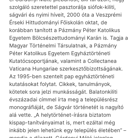
szolgáló szeretettel pasztorálja siófok-kiliti,
ságvári és nyimi híveit, 2000 óta a Veszprémi
Érseki Hittudományi Főiskolán oktat, de
korábban tanított a Pázmány Péter Katolikus
Egyetem Bölcsészettudományi Karán is. Tagja a
Magyar Történelmi Társulatnak, a Pázmány
Péter Katolikus Egyetem Egyháztörténeti
Kutatócsoportjának, valamint a Collectanea
Vaticana Hungariae szerkesztőbizottságának.
Az 1995-ben szentelt pap egyháztörténeti
kutatásokat folytat. Cikkek, tanulmányok,
kötetek sora jelzi munkásságát. Balatonkiliti
évszázadai címmel írta meg a településrész
monográfiáját, de Ságvár történetét is nagyító
alá vette. „A helytörténet-írásra biztatom
kispap-tanítványaimat is, mert ezáltal még
inkább jelen lehetünk egy település életében” –