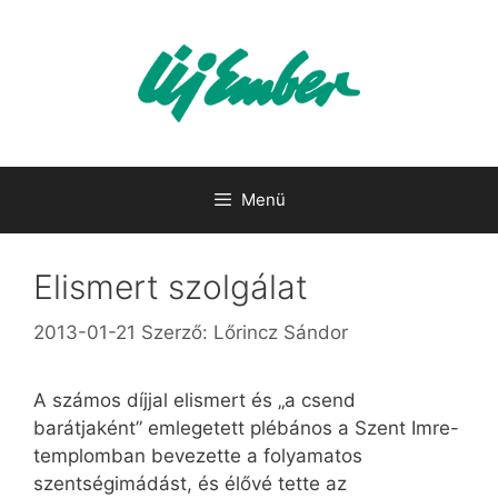
Kilépés
a
tartalomba
Menü
Elismert szolgálat
2013-01-21
Szerző:
Lőrincz Sándor
A számos díjjal elismert és „a csend
barátjaként” emlegetett plébános a Szent Imre-
templomban bevezette a folyamatos
szentségimádást, és élővé tette az