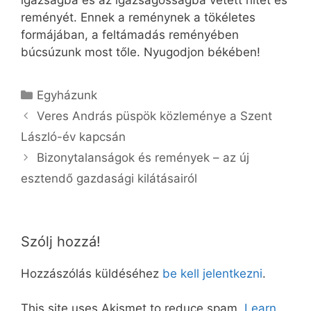
reményét. Ennek a reménynek a tökéletes
formájában, a feltámadás reményében
búcsúzunk most tőle. Nyugodjon békében!
Kategória
Egyházunk
Veres András püspök közleménye a Szent
László-év kapcsán
Bizonytalanságok és remények – az új
esztendő gazdasági kilátásairól
Szólj hozzá!
Hozzászólás küldéséhez
be kell jelentkezni
.
This site uses Akismet to reduce spam.
Learn