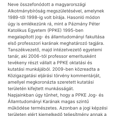
Neve összefonódott a magyarországi
Alkotmánybíróság megszületésével, amelynek
1989-től 1998-ig volt bírája. Hasonló módon
úgy is emlékezünk rá, mint a Pázmány Péter
Katolikus Egyetem (PPKE) 1995-ben
megalapított jog- és államtudományi fakultása
első professzori karának meghatározó tagjára.
Tanszékvezető, majd intézetvezető egyetemi
tanár, aki 2006-tól professor emeritusként
tevékeny részt vállalt a PPKE oktatási és
kutatási munkájából. 2009-ben közreadta a
Közigazgatási eljárási törvény kommentárját,
amellyel megkoronázta szeretett kutatási
területén kifejtett munkásságát.
Napjainkban úgy tűnhet, hogy a PPKE Jog- és
Államtudományi Karának magas szintű
működése természetes. Azonban a jogi képzési
területen elért kiemelkedő teljesítmény annak a