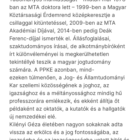
ban az MTA doktora lett – 1999-ben a Magyar
Köztársasági Érdemrend középkeresztje a
csillaggal kitüntetéssel, 2009-ben az MTA
Akadémiai Díjával, 2014-ben pedig Deák
Ferenc-díjjal ismerték el. Állásfoglalásai,
szaktudományos írásai, de alkotmánybíróként
írt különvéleményei is megkerülhetetlen
tekintéllyé teszik a magyar jogtudomány
számára. A PPKE azonban, mind-
ezeken túlmenően, a Jog- és Államtudományi
Kar szellemi közösségének a joghoz, az
igazsághoz és a méltányossághoz mindig hű
professzorára emlékezik, és ekként állítja őt
példaként az oktatók, a kutatók és a hallgatók
új nemzedékei elé.
Kilényi Géza életében nagyon sokaknak adta
vissza az erkölcs és a jog fontosságába, az
igazságba és az igazságosságba vetett hitét és