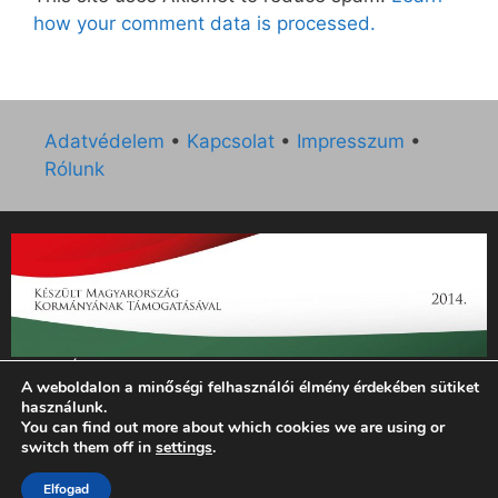
how your comment data is processed.
Adatvédelem
•
Kapcsolat
•
Impresszum
•
Rólunk
„Az Új Ember katolikus hetilap 2014. évi működésének
A weboldalon a minőségi felhasználói élmény érdekében sütiket
támogatását az EGYH-KCP-14-P-0121 sz. támogatási
használunk.
szerződés keretében 3 000 000 Ft összegben támogatta az
You can find out more about which cookies we are using or
Emberi Erőforrások Minisztériuma.”
switch them off in
settings
.
Elfogad
© 2026 Magyar Kurír - Új Ember
• Készült
GeneratePress