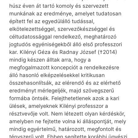
húsz éven át tartó komoly és szervezett
munkának az eredménye, amelyet tudatosan
épített fel az egyedülálló tudással,
elkötelezettséggel, szervezőkész­séggel és
céltudatossággal rendelkező, meghatározó
jogtudós egyéniségekből álló első professzori
kar. Kilényi Géza és Radnay József (†2014)
mindig készen álltak arra, hogy a
megfogalmazott koncepciót a rendelkezésre
álló hasonló elképzelésekkel kritikusan
összehasonlítsák, az elérendő és az elérhető
eredményt mérlegeljék, majd szövegszerű
formába öntsék. Felejthetetlenek azok a kari
ülések, amelyeknek Kilényi professzor a
résztvevője volt. Nem létezett olyan kérdéskör,
amelyben ne fejtette volna ki álláspontját, mely
mindig egyértelmű, határozott, megfontolt és
tényszerű volt. Ebben segítette korábbi ügyészi