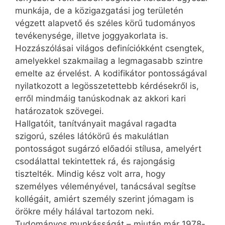
munkája, de a közigazgatási jog területén
végzett alapvető és széles körű tudományos
tevékenysége, illetve joggyakorlata is.
Hozzászólásai világos definíciókként csengtek,
amelyekkel szakmailag a legmagasabb szintre
emelte az érvelést. A kodifikátor pontosságával
nyilatkozott a legösszetettebb kérdésekről is,
erről mindmáig tanúskodnak az akkori kari
határozatok szövegei.
Hallgatóit, tanítványait magával ragadta
szigorú, széles látókörű és makulátlan
pontosságot sugárzó előadói stílusa, amelyért
csodálattal tekintettek rá, és rajongásig
tisztelték. Mindig kész volt arra, hogy
személyes véleményével, tanácsával segítse
kollégáit, amiért személy szerint jómagam is
örökre mély hálával tartozom neki.
Tudományos munkásságát – miután már 1978-