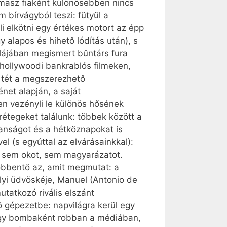
amasz fiaként különösebben nincs
 bírvágyból teszi: fütyül a
i elkötni egy értékes motort az épp
 alapos és hihető lódítás után), s
olájában megismert bűntárs fura
 hollywoodi bankrablós filmeken,
A tét a megszerezhető
net alapján, a saját
n vezényli le különös hősének
étegeket találunk: többek között a
lanságot és a hétköznapokat is
el (s egyúttal az elvárásainkkal):
es sem okot, sem magyarázatot.
öbbentő az, amit megmutat: a
lyi üdvöskéje, Manuel (Antonio de
tatkozó rivális elszánt
ő gépezetbe: napvilágra kerül egy
 ügy bombaként robban a médiában,