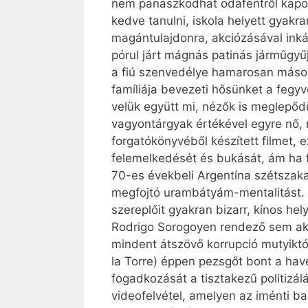
nem panaszkodhat odafentről kapott
kedve tanulni, iskola helyett gyakr
magántulajdonra, akciózásával inká
pórul járt mágnás patinás járműgyűj
a fiú szenvedélye hamarosan másokr
famíliája bevezeti hősünket a fegy
velük együtt mi, nézők is meglepőd
vagyontárgyak értékével egyre nő, 
forgatókönyvéből készített filmet
felemelkedését és bukását, ám ha f
70-es évekbeli Argentína szétszaka
megfojtó urambátyám-mentalitást. Ort
szereplőit gyakran bizarr, kínos h
Rodrigo Sorogoyen rendező sem aka
mindent átszövő korrupció mutyiktó
la Torre) éppen pezsgőt bont a have
fogadkozását a tisztakezű politizá
videofelvétel, amelyen az iménti 