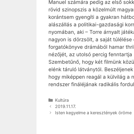
Manuel számára pedig az első sokk u
rövid szinopszis a közelmúlt magyar
korántsem gyengíti a gyakran hátbo
alászállás a politikai-gazdasági k
nyomában, aki – Torre árnyalt játé
nagyon is dörzsölt, a saját túlélés
forgatókönyve drámából hamar thril
nézőjét, az utolsó percig fenntartja
Szembetűnő, hogy két filmünk közül
elénk táruló látványtól. Beszéljene
hogy miképpen reagál a külvilág a 
rendszer fináléjának radikális ford
Kategória
Kultúra
2019.11.17.
Isten kegyelme a keresztények öröme