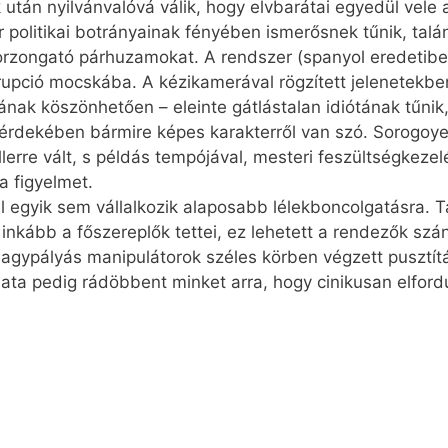
tán nyilvánvalóvá válik, hogy elvbarátai egyedül vele ak
 politikai botrányainak fényében ismerősnek tűnik, talá
rzongató párhuzamokat. A rendszer (spanyol eredetiben
orrupció mocskába. A kézikamerával rögzített jelenetekb
kának köszönhetően – eleinte gátlástalan idiótának tűn
e érdekében bármire képes karakterről van szó. Sorogoye
lerre vált, s példás tempójával, mesteri feszültségkeze
 a figyelmet.
 egyik sem vállalkozik alaposabb lélekboncolgatásra. T
k inkább a főszereplők tettei, ez lehetett a rendezők sz
nagypályás manipulátorok széles körben végzett pusztít
ulata pedig rádöbbent minket arra, hogy cinikusan elfor