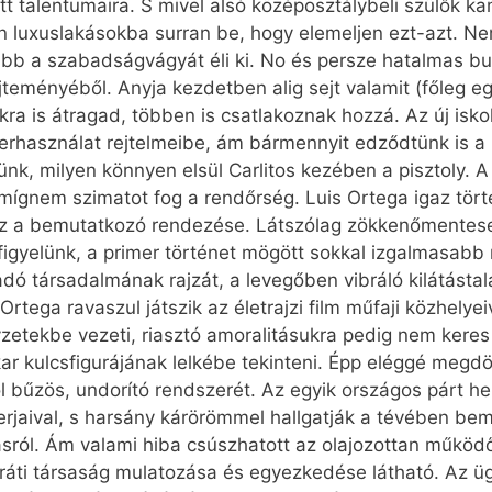
 talentumaira. S mivel alsó középosztálybeli szülők k
an luxuslakásokba surran be, hogy elemeljen ezt-azt. Nem
bb a szabadságvágyát éli ki. No és persze hatalmas bul
teményéből. Anyja kezdetben alig sejt valamit (főleg egy
a is átragad, többen is csatlakoznak hozzá. Az új isk
verhasználat rejtelmeibe, ám bármennyit edződtünk is a
ünk, milyen könnyen elsül Carlitos kezében a pisztoly. 
mígnem szimatot fog a rendőrség. Luis Ortega igaz törté
, ez a bemutatkozó rendezése. Látszólag zökkenőmentese
igyelünk, a primer történet mögött sokkal izgalmasabb r
dó társadalmának rajzát, a levegőben vibráló kilátásta
ega ravaszul játszik az életrajzi film műfaji közhelyeiv
elyzetekbe vezeti, riasztó amoralitásukra pedig nem ker
r kulcsfigurájának lelkébe tekinteni. Épp eléggé megd
l bűzös, undorító rendszerét. Az egyik országos párt he
rjaival, s harsány kárörömmel hallgatják a tévében bemu
lásról. Ám valami hiba csúszhatott az olajozottan működ
baráti társaság mulatozása és egyezkedése látható. Az