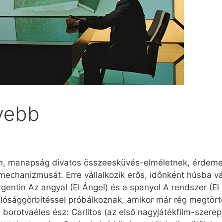
nyebb
yen, manapság divatos összeesküvés-elméletnek, érdem
chanizmusát. Erre vállalkozik erős, időnként húsba vá
­gen­tin Az angyal (El Án­gel) és a spanyol A rendszer (El 
alósággörbítéssel próbálkoznak, amikor már rég megtört
, borotvaéles ész: Carlitos (az első nagyjátékfilm-szerep