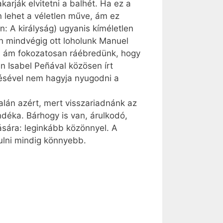
arják elvitetni a balhét. Ha ez a
n lehet a véletlen műve, ám ez
: A királyság) ugyanis kíméletlen
en mindvégig ott loholunk Manuel
ik, ám fokozatosan ráébredünk, hogy
n Isabel Peñával közösen írt
lésével nem hagyja nyugodni a
alán azért, mert visszariadnánk az
ándéka. Bárhogy is van, árulkodó,
ására: leginkább közönnyel. A
dulni mindig könnyebb.