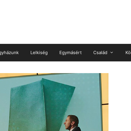
gyházunk
Lelkiség
Egymásért
Család
Kö