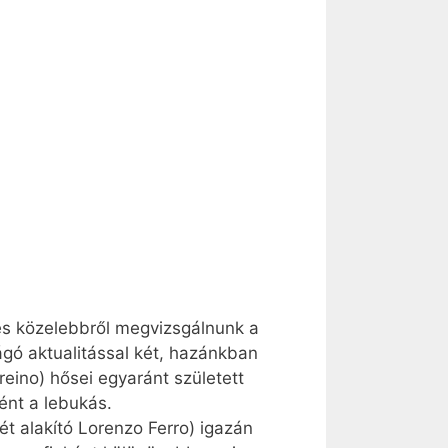
es közelebbről megvizsgálnunk a
gó aktualitással két, hazánkban
re­ino) hősei egyaránt született
ént a lebukás.
ét alakító Lorenzo Ferro) igazán