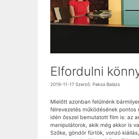
Elfordulni kön
2019-11-17
Szerző:
Paksa Balázs
Mielőtt azonban fel­ülnénk bármil
félrevezetés működésének pontos me
idén ősszel bemutatott film is: az ar
manipulátorok, akik még akkor is v
Szőke, göndör fürtök, vonzó kiállás