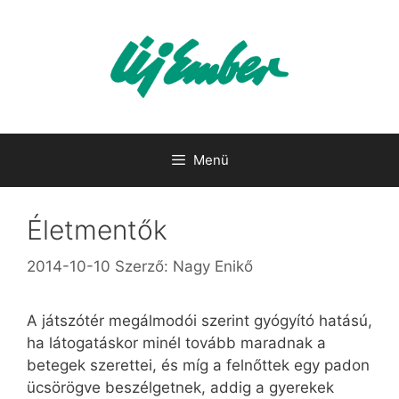
Kilépés
a
tartalomba
Menü
Életmentők
2014-10-10
Szerző:
Nagy Enikő
A játszótér megálmodói szerint gyógyító hatású,
ha látogatáskor minél tovább maradnak a
betegek szerettei, és míg a felnőttek egy padon
ücsörögve beszélgetnek, addig a gyerekek