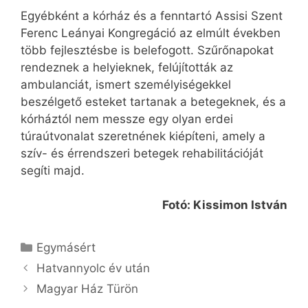
Egyébként a kórház és a fenntartó Assisi Szent
Ferenc Leányai Kongregáció az elmúlt években
több fejlesztésbe is belefogott. Szűrőnapokat
rendeznek a helyieknek, felújították az
ambulanciát, ismert személyiségekkel
beszélgető esteket tartanak a betegeknek, és a
kórháztól nem messze egy olyan erdei
túraútvonalat szeretnének kiépíteni, amely a
szív- és érrendszeri betegek rehabilitációját
segíti majd.
Fotó: Kissimon István
Kategória
Egymásért
Hatvannyolc év után
Magyar Ház Türön