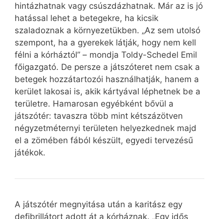
hintázhatnak vagy csúszdázhatnak. Már az is jó
hatással lehet a betegekre, ha kicsik
szaladoznak a környezetükben. „Az sem utolsó
szempont, ha a gyerekek látják, hogy nem kell
félni a kórháztól” – mondja Toldy-Schedel Emil
főigazgató. De persze a játszóteret nem csak a
betegek hozzátartozói használhatják, hanem a
kerület lakosai is, akik kártyával léphetnek be a
területre. Hamarosan egyébként bővül a
játszótér: tavaszra több mint kétszázötven
négyzetméternyi területen helyezkednek majd
el a zömében fából készült, egyedi tervezésű
játékok.
A játszótér megnyitása után a karitász egy
defibrillátort adott át a kórháznak. „Egy idős