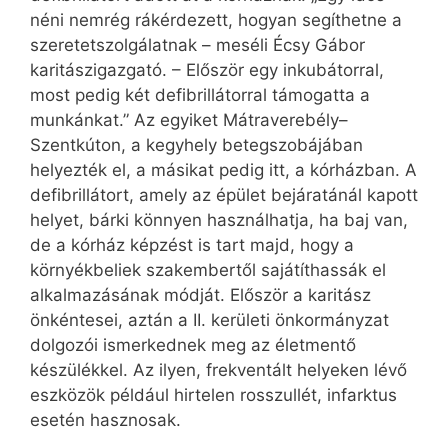
néni nemrég rákérdezett, hogyan segíthetne a
szeretetszolgálatnak – meséli Écsy Gábor
karitászigazgató. – Először egy inkubátorral,
most pedig két defibrillátorral támogatta a
munkánkat.” Az egyiket Mátraverebély–
Szentkúton, a kegyhely betegszobájában
helyezték el, a másikat pedig itt, a kórházban. A
defibrillátort, amely az épület bejáratánál kapott
helyet, bárki könnyen használhatja, ha baj van,
de a kórház képzést is tart majd, hogy a
környékbeliek szakembertől sajátíthassák el
alkalmazásának módját. Először a karitász
önkéntesei, aztán a II. kerületi önkormányzat
dolgozói ismerkednek meg az életmentő
készülékkel. Az ilyen, frekventált helyeken lévő
eszközök például hirtelen rosszullét, infarktus
esetén hasznosak.