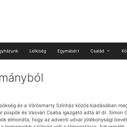
gyházunk
Lelkiség
Egymásért
Család
Kö
mányból
spökség és a Vörösmarty Színház közös kiadásában megj
al püspök és Vasvári Csaba igazgató adta át dr. Simon 
ök elmondta, hogy az adventi udvar jótékonysági bevétel
ol a legnagyobb szükség volt a támogatásra. Azt remélik