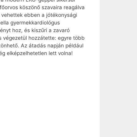
 főorvos köszönő szavaira reagálva
t vehettek ebben a jótékonysági
zella gyermekkardiológus
nyt hoz, és kiszűri a zavaró
s végezetül hozzátette: egyre több
szönhető. Az átadás napján például
 elképzelhetetlen lett volna!