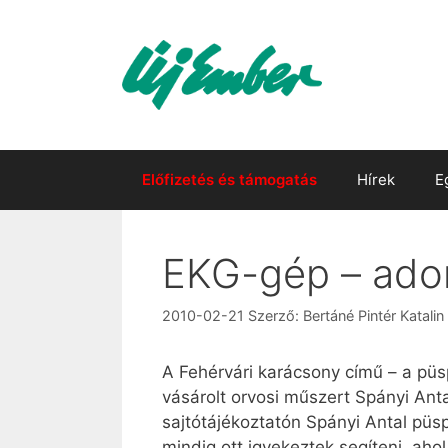
Kilépés
a
tartalomba
Előfizetés és támogatás
Hírek
E
EKG-gép – ado
2010-02-21
Szerző:
Bertáné Pintér Katalin
A Fehérvári karácsony című – a pü
vásárolt orvosi műszert Spányi Ant
sajtótájékoztatón Spányi Antal püsp
mindig ott igyekeztek segíteni, ah