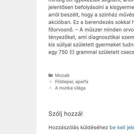
jelentősen befolyásolni a kisgyerm
arról beszélt, hogy a színház művé
akcióban. Ez a berendezés sokkal h
főorvosnő. – A műszer minden orvos
tényezőket, ami diagnosztikai szem
kis súllyal született gyermeket tu
egy 750 (!) grammal született cse
Kategória
Mozaik
Földieper, eperfa
A munka világa
Szólj hozzá!
Hozzászólás küldéséhez
be kell je