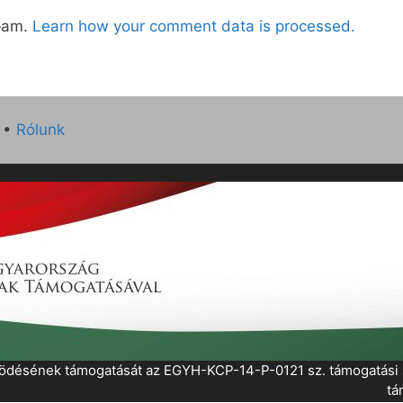
spam.
Learn how your comment data is processed.
•
Rólunk
működésének támogatását az EGYH-KCP-14-P-0121 sz. támogatás
tá