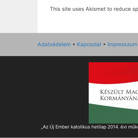
This site uses Akismet to reduce 
Adatvédelem
•
Kapcsolat
•
Impresszum
„Az Új Ember katolikus hetilap 2014. évi 