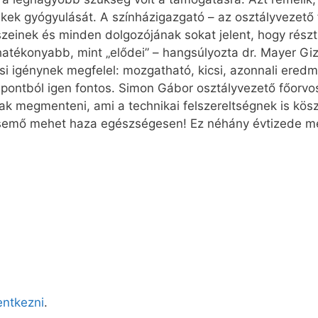
ekek gyógyulását. A színházigazgató – az osztályvezető
szeinek és minden dolgozójának sokat jelent, hogy rész
atékonyabb, mint „elődei” – hangsúlyozta dr. Mayer Gi
i igénynek megfelel: mozgatható, kicsi, azonnali eredmé
pontból igen fontos. Simon Gábor osztályvezető főorvo
dnak megmenteni, ami a technikai felszereltségnek is kö
csemő mehet haza egészségesen! Ez néhány évtizede még
lentkezni
.