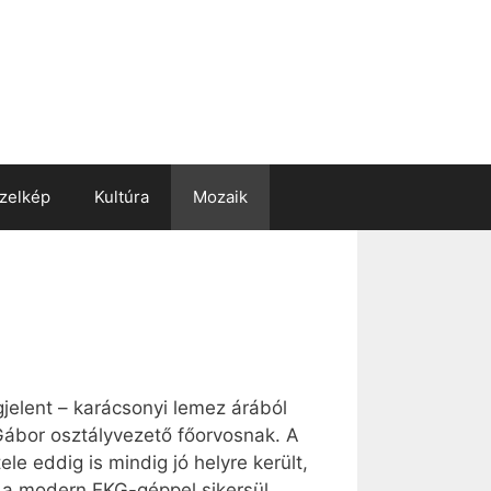
zelkép
Kultúra
Mozaik
elent – karácsonyi lemez árából
Gábor osztályvezető főorvosnak. A
e eddig is mindig jó helyre került,
, a modern EKG-géppel sikersül