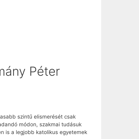
mány Péter
asabb szintű elismerését csak
maradandó módon, szakmai tudásuk
en is a legjobb katolikus egyetemek