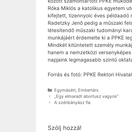
között számontartott PPKE működé
Róka Miklós a katolikus egyetem utó
kifejtett, tizennyolc éves példaadó
Radetzky Jenő pedig a műszaki fel
létesítendő műszaki tudományi kar
munkájáért érdemelte ki a PPKE l
Mindkét kitüntetett személy munká
hanem a nemzetközi versenyképes ké
napjaink legmagasabb szintű oktatás
Forrás és fotó: PPKE Rektori Hivatal
Kategória
Egymásért
,
Embertárs
„Egy elmaradt abortusz vagyok”
A szénbányász fia
Szólj hozzá!