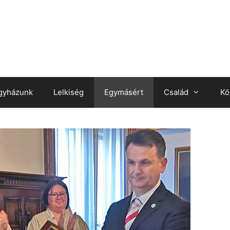
gyházunk
Lelkiség
Egymásért
Család
Kö