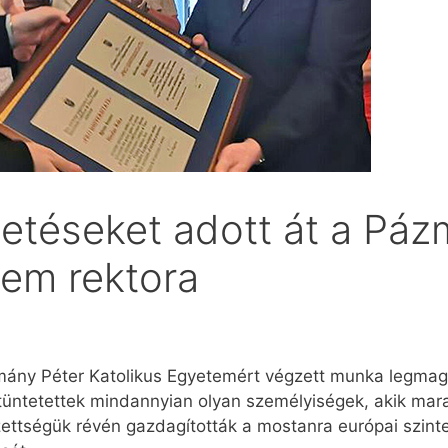
tetéseket adott át a Páz
tem rektora
ázmány Péter Katolikus Egyetemért végzett munka legmag
 kitüntetettek mindannyian olyan személyiségek, akik 
ezettségük révén gazdagították a mostanra európai szint