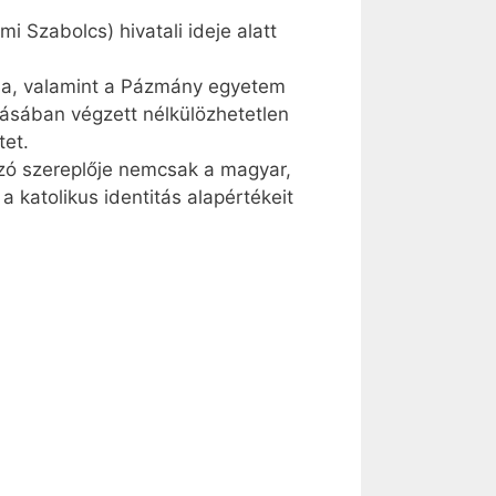
 Szabolcs) hivatali ideje alatt
ása, valamint a Pázmány egyetem
ásában végzett nélkülözhetetlen
et.
zó szereplője nemcsak a magyar,
katolikus identitás alapértékeit