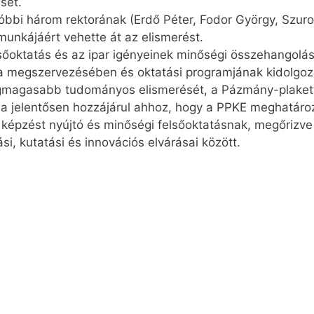
sét.
bbi három rektorának (Erdő Péter, Fodor György, Szuromi
 munkájáért vehette át az elismerést.
sőoktatás és az ipar igényeinek minőségi összehangol
a megszervezésében és oktatási programjának kidolgoz
egmagasabb tudományos elismerését, a Pázmány-plakett
ja jelentősen hozzájárul ahhoz, hogy a PPKE meghatáro
pzést nyújtó és minőségi felsőoktatásnak, megőrizve a 
i, kutatási és innovációs elvárásai között.