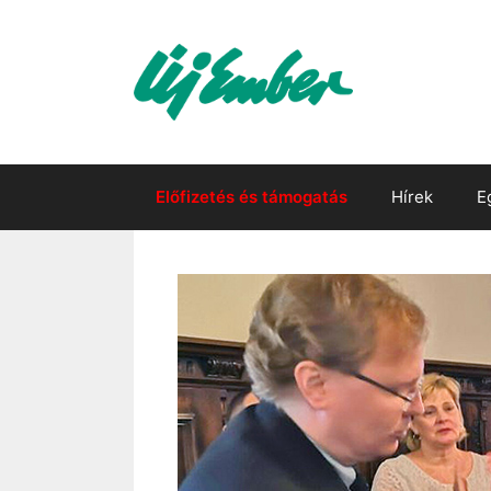
Kilépés
a
tartalomba
Előfizetés és támogatás
Hírek
E