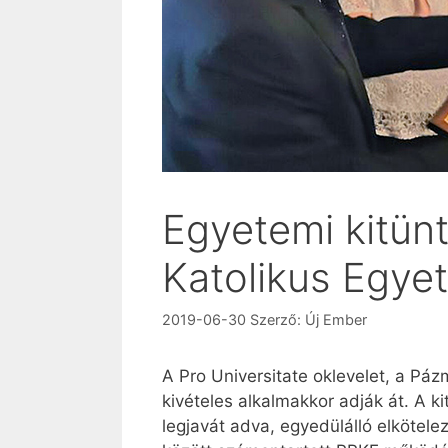
Egyetemi kitün
Katolikus Egye
2019-06-30
Szerző:
Új Ember
A Pro Universitate oklevelet, a P
kivételes alkalmakkor adják át. A
legjavát adva, egyedülálló elkötel