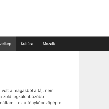
zelkép
Kultúra
Mozaik
 volt a magasból a táj, nem
 a zöld legkülönbözőbb
ználtam – ez a fényképezőgépre