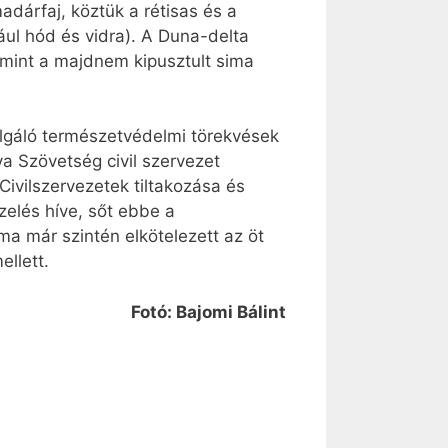
árfaj, köztük a rétisas és a
dául hód és vidra). A Duna-delta
 mint a majdnem kipusztult sima
olgáló természetvédelmi törekvések
a Szövetség civil szervezet
Civilszervezetek tiltakozása és
elés híve, sőt ebbe a
ma már szintén elkötelezett az öt
ellett.
Fotó: Bajomi Bálint