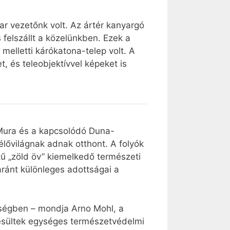
ar vezetőnk volt. Az ártér kanyargó
s felszállt a közelünkben. Ezek a
elletti kárókatona-telep volt. A
, és teleobjektívvel képeket is
 Mura és a kapcsolódó Duna-
élővilágnak adnak otthont. A folyók
tű „zöld öv” kiemelkedő természeti
aránt különleges adottságai a
érségben – mondja Arno Mohl, a
esültek egységes természetvédelmi