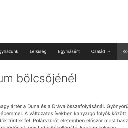
gyházunk
Lelkiség
Egymásért
Család
Kö
tum bölcsőjénél
nagy ártér a Duna és a Dráva összefolyásánál. Gyönyörű
gépemmel. A változatos ívekben kanyargó folyók között
dők tűntek fel. Polárszűrőt életemben először most has
ükröződéseit; egy tudósítókollégától kaptam kölcsön.