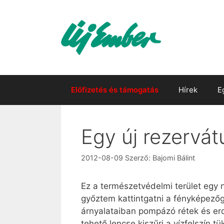
Kilépés
a
tartalomba
Előfizetés és támogatás
Hírek
E
Egy új rezervá
2012-08-09
Szerző:
Bajomi Bálint
Ez a természetvédelmi terület egy 
győztem kattintgatni a fényképező
árnyalataiban pompázó rétek és er
tehető lencse kiszűri a vízfelszín t