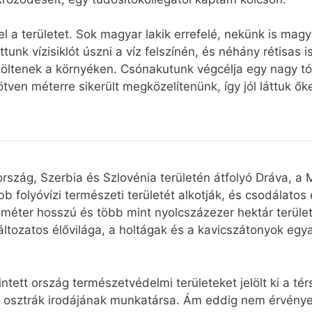
 a területet. Sok magyar lakik errefelé, nekünk is magy
tunk vízisiklót úszni a víz felszínén, és néhány rétisas i
tenek a környéken. Csónakutunk végcélja egy nagy tó m
ven méterre sikerült megközelítenünk, így jól láttuk őket
rszág, Szerbia és Szlovénia területén átfolyó Dráva, a
 folyóvízi természeti területét alkotják, és csodálatos 
ilométer hosszú és több mint nyolcszázezer hektár terüle
áltozatos élővilága, a holtágak és a kavicszátonyok egy
ntett ország természetvédelmi területeket jelölt ki a t
 osztrák irodájának munkatársa. Ám eddig nem érvény