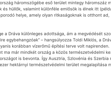
ország háromszögébe eső terület mintegy háromszáz mad
 és hüllők, valamint különféle emlősök is élnek itt (pél
aporodó helye, amely olyan ritkaságoknak is otthont ad,
sége a Dráva különleges adottsága, ám a megvédését sz
re egybehangzóak” – hangsúlyozza Toldi Miklós, a Dráv
yanis korábban vízerőmű építési terve volt napirenden. 
ont ma már mindkét ország a közös természetvédelmi kez
szágot is bevonta. Így Ausztria, Szlovénia és Szerbia 
zezer hektárnyi természetvédelmi terület megalapítása m