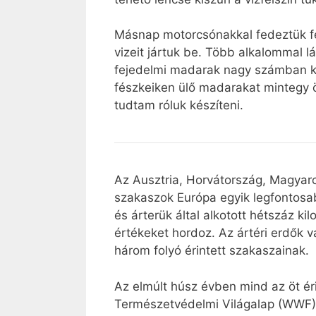
Másnap motorcsónakkal fedeztük fel
vizeit jártuk be. Több alkalommal lát
fejedelmi madarak nagy számban köl
fészkeiken ülő madarakat mintegy öt
tudtam róluk készíteni.
Az Ausztria, Horvátország, Magyaro
szakaszok Európa egyik legfontosabb
és árterük által alkotott hétszáz k
értékeket hordoz. Az ártéri erdők v
három folyó érintett szakaszainak.
Az elmúlt húsz évben mind az öt éri
Természetvédelmi Világalap (WWF)