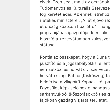
elvek. Ezen segít majd az országo
Tudományos és Kulturális Szerveze
fog keretet adni. Az ennek létrehoz
illetékes miniszterei. „A létrejövő
öt ország közösen hoz létre” – h
programjának igazgatója. Idén júliu
bioszféra-rezervátumban kulcsszere
státusa.
Rontja az összképet, hogy a Duna t
pusztító és a jogszabályokkal ellen
nemzetközi és horvát civilszervezet
horvátországi Batina (Kiskőszeg) fa
beleértve a világhírű Kopácsi-rét 
Egyesület képviselőinek elmondása
sarkantyúkból (kőszórásokból) és g
fajokban gazdag vízjárta területet.