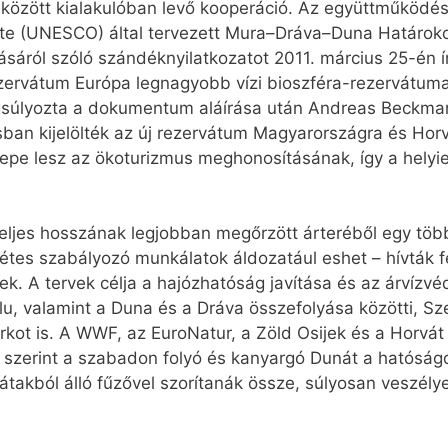
k között kialakulóban levő kooperáció. Az együttműköd
te (UNESCO) által tervezett Mura–Dráva–Duna Határoko
ásáról szóló szándéknyilatkozatot 2011. március 25-én ír
 rezervátum Európa legnagyobb vízi bioszféra-rezervátuma
angsúlyozta a dokumentum aláírása után Andreas Beck
sban kijelölték az új rezervátum Magyarországra és Horv
pe lesz az ökoturizmus meghonosításának, így a helyiek
eljes hosszának legjobban megőrzött árteréből egy töb
tétes szabályozó munkálatok áldozatául eshet – hívták f
ek. A tervek célja a hajózhatóság javítása és az árvízv
lu, valamint a Duna és a Dráva összefolyása közötti, Sze
parkot is. A WWF, az EuroNatur, a Zöld Osijek és a Horv
 szerint a szabadon folyó és kanyargó Dunát a hatósá
átakból álló fűzővel szorítanák össze, súlyosan veszély