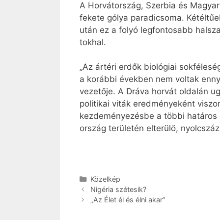
A Horvátország, Szerbia és Magyar
fekete gólya paradicsoma. Kétéltűek
után ez a folyó legfontosabb halsz
tokhal.
„Az ártéri erdők biológiai sokféle
a korábbi években nem voltak ennyi
vezetője. A Dráva horvát oldalán ug
politikai viták eredményeként visz
kezdeményezésbe a többi határos or
ország területén elterülő, nyolcszá
Kategória
Közelkép
Nigéria szétesik?
„Az Élet él és élni akar”