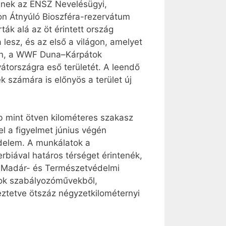
ésnek az ENSZ Nevelésügyi,
n Átnyúló Bioszféra-rezervátum
ták alá az öt érintett ország
 lesz, és az első a világon, amelyet
man, a WWF Duna–Kárpátok
átországra eső területét. A leendő
 számára is előnyös a terület új
b mint ötven kilométeres szakasz
el a figyelmet június végén
édelem. A munkálatok a
rbiával határos térséget érintenék,
át Madár- és Természetvédelmi
gok szabályozóművekből,
eztetve ötszáz négyzetkilométernyi