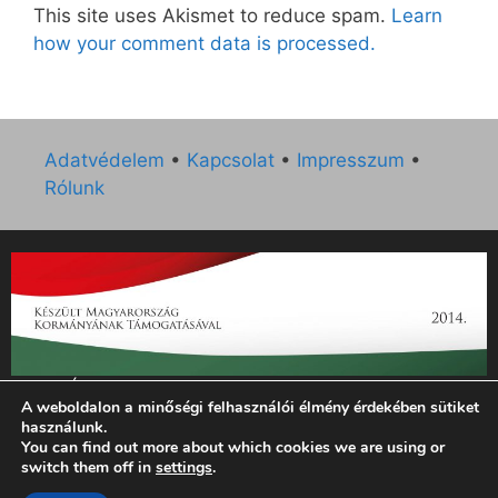
This site uses Akismet to reduce spam.
Learn
how your comment data is processed.
Adatvédelem
•
Kapcsolat
•
Impresszum
•
Rólunk
„Az Új Ember katolikus hetilap 2014. évi működésének
A weboldalon a minőségi felhasználói élmény érdekében sütiket
támogatását az EGYH-KCP-14-P-0121 sz. támogatási
használunk.
szerződés keretében 3 000 000 Ft összegben támogatta az
You can find out more about which cookies we are using or
Emberi Erőforrások Minisztériuma.”
switch them off in
settings
.