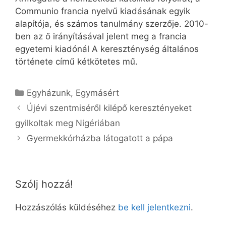
Communio francia nyelvű kiadásának egyik
alapítója, és számos tanulmány szerzője. 2010-
ben az ő irányításával jelent meg a francia
egyetemi kiadónál A kereszténység általános
története című kétkötetes mű.
Kategória
Egyházunk
,
Egymásért
Újévi szentmiséről kilépő keresztényeket
gyilkoltak meg Nigériában
Gyermekkórházba látogatott a pápa
Szólj hozzá!
Hozzászólás küldéséhez
be kell jelentkezni
.