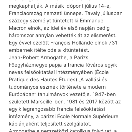
megkaphatják. A másik időpont július 14-e,
Franciaország nemzeti ünnepe. Tavaly júliusban
százegy személyt tüntetett ki Emmanuel
Macron elnök, az idei év első napján pedig
háromszor annyian vehették át az elismerést.
Egy évvel ezelőtt François Hollande elnök 731
embernek ítélte oda a kitüntetést.
Jean-Robert Armogathe, a Párizsi
Főegyházmegye papja a francia főváros egyik
neves felsőoktatási intézményében (École
Pratique des Hautes Études) „A vallási és
tudományos eszmék története a modern
Európában” tanulmányok vezetője. 1947-ben
született Marseille-ben. 1981 és 2017 között az
egyik legrangosabb francia felsőoktatási
intézmény, a párizsi École Normale Supérieure
káplánjaként teljesített szolgálatot.
Armogathe a nemzetközi katolikus folyóirat, a