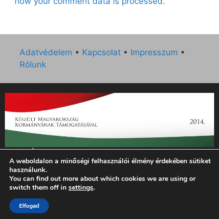
how your comment data is processed.
Adatvédelem
•
Kapcsolat
•
Impresszum
•
Rólunk
„Az Új Ember katolikus hetilap 2014. évi működésének
A weboldalon a minőségi felhasználói élmény érdekében sütiket
támogatását az EGYH-KCP-14-P-0121 sz. támogatási
használunk.
szerződés keretében 3 000 000 Ft összegben támogatta az
You can find out more about which cookies we are using or
Emberi Erőforrások Minisztériuma.”
switch them off in
settings
.
© 2026 Magyar Kurír - Új Ember
• Készült
GeneratePress
Elfogad