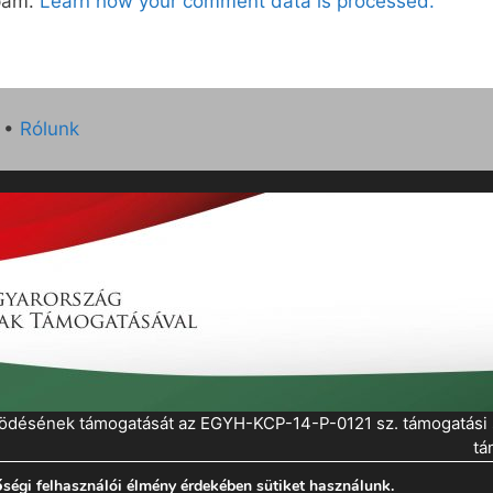
spam.
Learn how your comment data is processed.
•
Rólunk
működésének támogatását az EGYH-KCP-14-P-0121 sz. támogatás
tá
ségi felhasználói élmény érdekében sütiket használunk.