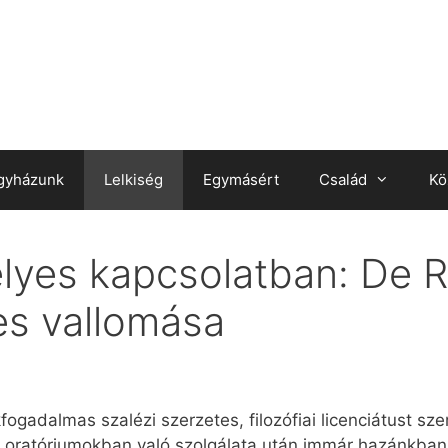
gyházunk
Lelkiség
Egymásért
Család
Kö
yes kapcsolatban: De R
es vallomása
gadalmas szalézi szerzetes, filozófiai licenciátust szer
lézi oratóriumokban való szolgálata után immár hazánkb