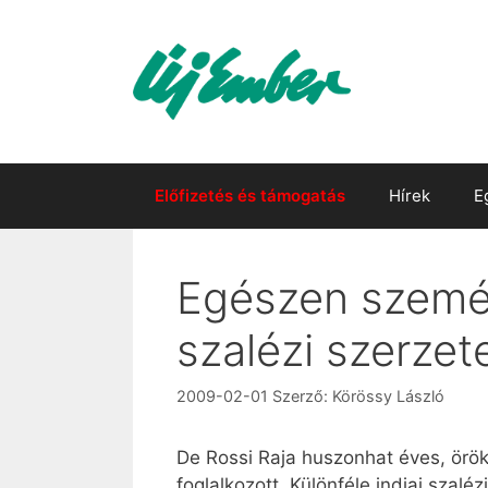
Kilépés
a
tartalomba
Előfizetés és támogatás
Hírek
E
Egészen személ
szalézi szerzet
2009-02-01
Szerző:
Körössy László
De Rossi Raja huszonhat éves, örökfo
foglalkozott. Különféle indiai sza