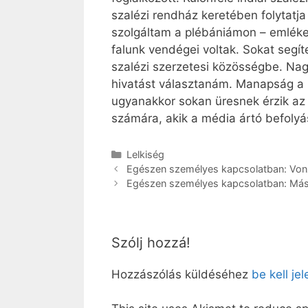
szalézi rendház keretében folytatj
szolgáltam a plébániámon – emlékezi
falunk vendégei voltak. Sokat seg
szalézi szerzetesi közösségbe. Nagy
hivatást választanám. Manapság a m
ugyanakkor sokan üresnek érzik az é
számára, akik a média ártó befolyás
Kategória
Lelkiség
Egészen személyes kapcsolatban: Vonzo
Egészen személyes kapcsolatban: Másk
Szólj hozzá!
Hozzászólás küldéséhez
be kell je