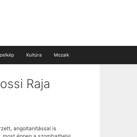
zelkép
Kultúra
Mozaik
ossi Raja
zett, angoltanítással is
an, most éppen a szombathelyi