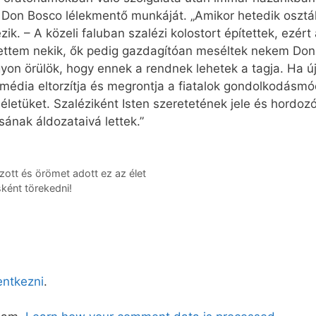
a Don Bosco lélekmentő munkáját. „Amikor hetedik osztá
k. – A közeli faluban szalézi kolostort építettek, ezér
ítettem nekik, ők pedig gazdagítóan meséltek nekem Do
on örülök, hogy ennek a rendnek lehetek a tagja. Ha újr
édia eltorzítja és megrontja a fiatalok gondolkodásmó
letüket. Szaléziként Isten szeretetének jele és hordozó
ának áldozataivá lettek.”
tt és örömet adott ez az élet
ént törekedni!
lentkezni
.