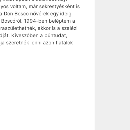
lyos voltam, már sekrestyésként is
t a Don Bosco nővérek egy ideig
n Boscóról. 1994-ben beléptem a
aszülethetnék, akkor is a szalézi
dját. Kiveszőben a bűntudat,
ja szeretnék lenni azon fiatalok