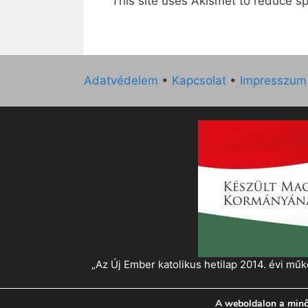
This site uses Akismet to reduce 
Adatvédelem
•
Kapcsolat
•
Impresszum
„Az Új Ember katolikus hetilap 2014. évi 
A weboldalon a minő