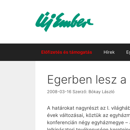
Kilépés
a
tartalomba
Előfizetés és támogatás
Hírek
E
Egerben lesz a
2008-03-16
Szerző:
Bókay László
A határokat nagyrészt az I. világhá
évek változásai, köztük az egyházm
konferencián négy egyházmegye – a
lelkipásztori tevékenysége keretei