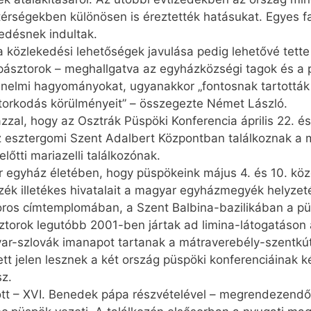
érségekben különösen is éreztették hatásukat. Egyes fa
edésnek indultak.
 közlekedési lehetőségek javulása pedig lehetővé tette
főpásztorok – meghallgatva az egyházközségi tagok és a
ténelmi hagyományokat, ugyanakkor „fontosnak tartották
sztorkodás körülményeit” – összegezte Német László.
azzal, hogy az Osztrák Püspöki Konferencia április 22. é
z esztergomi Szent Adalbert Központban találkoznak a 
lőtti mariazelli találkozónak.
egyház életében, hogy püspökeink május 4. és 10. közö
ék illetékes hivatalait a magyar egyházmegyék helyzeté
oros címtemplomában, a Szent Balbina-bazilikában a p
ásztorok legutóbb 2001-ben jártak ad limina-látogatáson
yar-szlovák imanapot tartanak a mátraverebély-szentkú
tt jelen lesznek a két ország püspöki konferenciáinak k
sz.
tt – XVI. Benedek pápa részvételével – megrendezendő XX