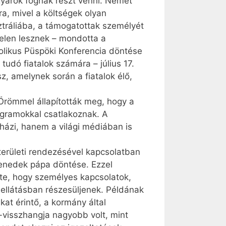
gyarok fognak részt venni. Német
a, mivel a költségek olyan
ztráliába, a támogatottak személyét
jelen lesznek – mondotta a
tolikus Püspöki Konferencia döntése
dó fiatalok számára – július 17.
z, amelynek során a fiatalok élő,
Örömmel állapították meg, hogy a
ogramokkal csatlakoznak. A
házi, hanem a világi médiában is
területi rendezésével kapcsolatban
 Benedek pápa döntése. Ezzel
lte, hogy személyes kapcsolatok,
ő ellátásban részesüljenek. Példának
kat érintő, a kormány által
-visszhangja nagyobb volt, mint