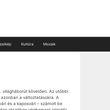
zelkép
Kultúra
Mozaik
I. világháborút követően. Az utóbbi
t azonban a változtatásokra. A
ári és a kaposvári – számolt be
inden részében végbement jelentős