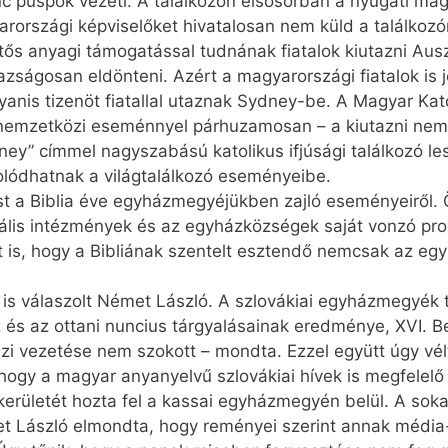
c püspök vezeti. A találkozón elsősorban a nyugati ma
rországi képviselőket hivatalosan nem küld a találkozór
ős anyagi támogatással tudnának fiatalok kiutazni Aus
azságosan eldönteni. Azért a magyarországi fiatalok is 
ugyanis tizenöt fiatallal utaznak Sydney-be. A Magyar Ka
nemzetközi eseménnyel párhuzamosan – a kiutazni nem tu
y” címmel nagyszabású katolikus ifjúsági találkozó les
solódhatnak a világtalálkozó eseményeibe.
t a Biblia éve egyházmegyéjükben zajló eseményeiről. 
ális intézmények és az egyházközségek saját vonzó pr
 is, hogy a Bibliának szentelt esztendő nemcsak az egy
e is válaszolt Német László. A szlovákiai egyházmegyék 
áz és az ottani nuncius tárgyalásainak eredménye, XVI.
ázi vezetése nem szokott – mondta. Ezzel együtt úgy vé
, hogy a magyar anyanyelvű szlovákiai hívek is megfelel
kerületét hozta fel a kassai egyházmegyén belül. A soka
émet László elmondta, hogy reményei szerint annak média