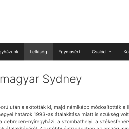
gyházunk
Lelkiség
Egymásért
Család
Kö
 magyar Sydney
ború után alakították ki, majd némiképp módosították a I
egyei határok 1993-as átalakítása miatt is szükség vol
 debrecen-nyíregyházi, a szombathelyi, a székesfehérv
nek átalakításáról. Az utóbbi évtizedekben az ország m