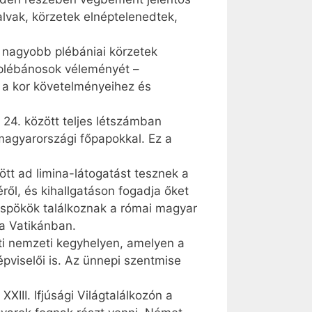
lvak, körzetek elnéptelenedtek,
 nagyobb plébániai körzetek
 plébánosok véleményét –
 a kor követelményeihez és
s 24. között teljes létszámban
magyarországi főpapokkal. Ez a
tt ad limina-látogatást tesznek a
ről, és kihallgatáson fogadja őket
üspökök találkoznak a római magyar
 a Vatikánban.
ti nemzeti kegyhelyen, amelyen a
épviselői is. Az ünnepi szentmise
III. Ifjúsági Világtalálkozón a