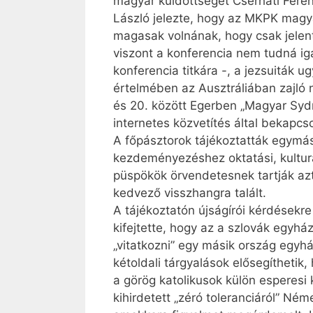
magyar küldöttséget Cserháti Feren
László jelezte, hogy az MKPK magya
magasak volnának, hogy csak jelent
viszont a konferencia nem tudná ig
konferencia titkára -, a jezsuiták 
értelmében az Ausztráliában zajló 
és 20. között Egerben „Magyar Sydne
internetes közvetítés által bekapc
A főpásztorok tájékoztatták egymás
kezdeményezéshez oktatási, kultur
püspökök örvendetesnek tartják azt
kedvező visszhangra talált.
A tájékoztatón újságírói kérdésekr
kifejtette, hogy az a szlovák egyh
„vitatkozni” egy másik ország egyh
kétoldali tárgyalások elősegíthetik
a görög katolikusok külön esperesi 
kihirdetett „zéró toleranciáról” N