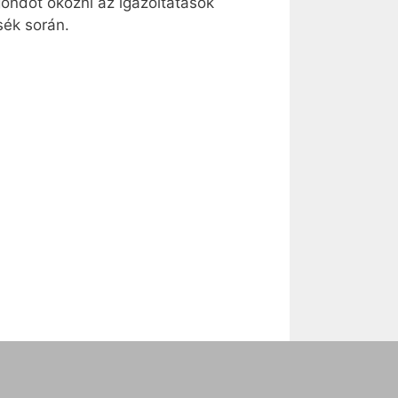
ondot okozni az igazoltatások
sék során.