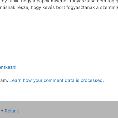
gy tűnik, hogy a papok misebor-fogyasztása nem fog g
rlásnak része, hogy kevés bort fogyasztanak a szentmi
lentkezni
.
spam.
Learn how your comment data is processed.
•
Rólunk