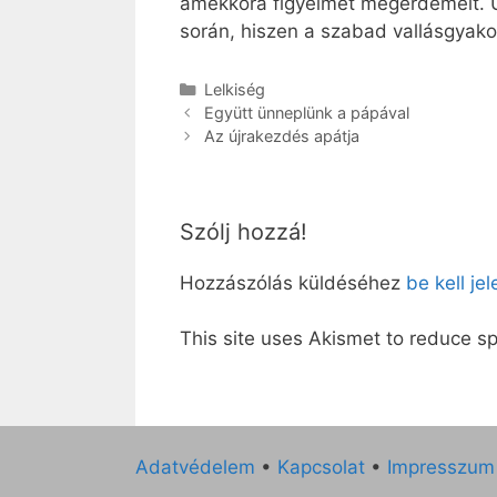
amekkora figyelmet megérdemelt. Ú
során, hiszen a szabad vallásgyako
Kategória
Lelkiség
Együtt ünneplünk a pápával
Az újrakezdés apátja
Szólj hozzá!
Hozzászólás küldéséhez
be kell je
This site uses Akismet to reduce 
Adatvédelem
•
Kapcsolat
•
Impresszum