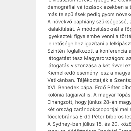
demográfiai változások ezekben a t
más települések pedig gyors növek
A növekvő paphiány szükségessé, a
kialakítását. A módosításoknál a 
igyekeztek figyelembe venni a tör
lehetőségeihez igazítani a lelkipá
Szintén foglalkozott a konferencia 
látogatást tesz Magyarországon: a
látogatás viszonzása a két évvel eze
Kiemelkedő esemény lesz a magyar 
Vatikánban. Tájékoztatják a Szentsz
XVI. Benedek pápa. Erdő Péter bíb
kolónia tagjaival is. A magyar főp
Elhangzott, hogy június 28-án mag
két ország zarándokcsoportjai melle
főcelebránsa Erdő Péter bíboros le
A Sydney-ben július 15. és 20. közö