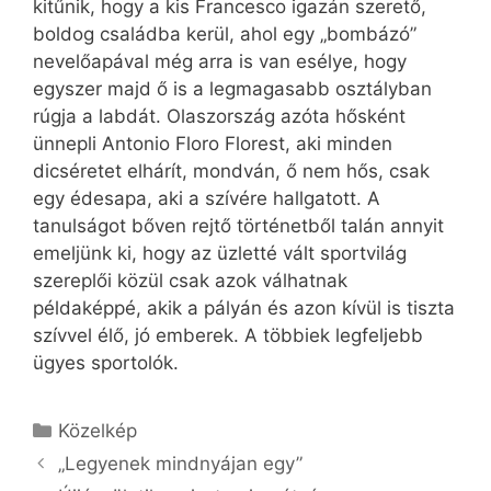
kitűnik, hogy a kis Francesco igazán szerető,
boldog családba kerül, ahol egy „bombázó”
nevelőapával még arra is van esélye, hogy
egyszer majd ő is a legmagasabb osztályban
rúgja a labdát. Olaszország azóta hősként
ünnepli Antonio Floro Florest, aki minden
dicséretet elhárít, mondván, ő nem hős, csak
egy édesapa, aki a szívére hallgatott. A
tanulságot bőven rejtő történetből talán annyit
emeljünk ki, hogy az üzletté vált sportvilág
szereplői közül csak azok válhatnak
példaképpé, akik a pályán és azon kívül is tiszta
szívvel élő, jó emberek. A többiek legfeljebb
ügyes sportolók.
Kategória
Közelkép
„Legyenek mindnyájan egy”