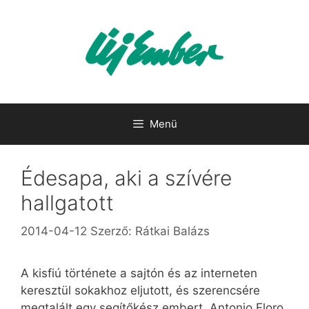
Kilépés
a
tartalomba
Menü
Édesapa, aki a szívére
hallgatott
2014-04-12
Szerző:
Rátkai Balázs
A kisfiú története a sajtón és az interneten
keresztül sokakhoz eljutott, és szerencsére
megtalált egy segítőkész embert. Antonio Floro