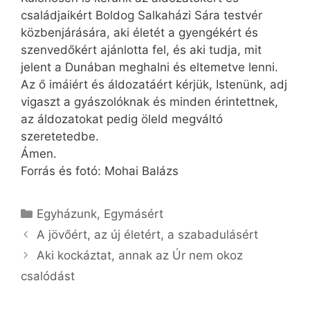
családjaikért Boldog Salkaházi Sára testvér
közbenjárására, aki életét a gyengékért és
szenvedőkért ajánlotta fel, és aki tudja, mit
jelent a Dunában meghalni és eltemetve lenni.
Az ő imáiért és áldozatáért kérjük, Istenünk, adj
vigaszt a gyászolóknak és minden érintettnek,
az áldozatokat pedig öleld megváltó
szeretetedbe.
Ámen.
Forrás és fotó: Mohai Balázs
Kategória
Egyházunk
,
Egymásért
A jövőért, az új életért, a szabadulásért
Aki kockáztat, annak az Úr nem okoz
csalódást