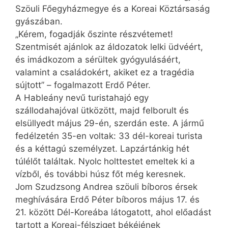
Szöuli Főegyházmegye és a Koreai Köztársaság
gyászában.
„Kérem, fogadják őszinte részvétemet!
Szentmisét ajánlok az áldozatok lelki üdvéért,
és imádkozom a sérültek gyógyulásáért,
valamint a családokért, akiket ez a tragédia
sújtott” – fogalmazott Erdő Péter.
A Hableány nevű turistahajó egy
szállodahajóval ütközött, majd felborult és
elsüllyedt május 29-én, szerdán este. A jármű
fedélzetén 35-en voltak: 33 dél-koreai turista
és a kéttagú személyzet. Lapzártánkig hét
túlélőt találtak. Nyolc holttestet emeltek ki a
vízből, és további húsz főt még keresnek.
Jom Szudzsong Andrea szöuli bíboros érsek
meghívására Erdő Péter bíboros május 17. és
21. között Dél-Koreába látogatott, ahol előadást
tartott a Koreai-félsziget békéjének