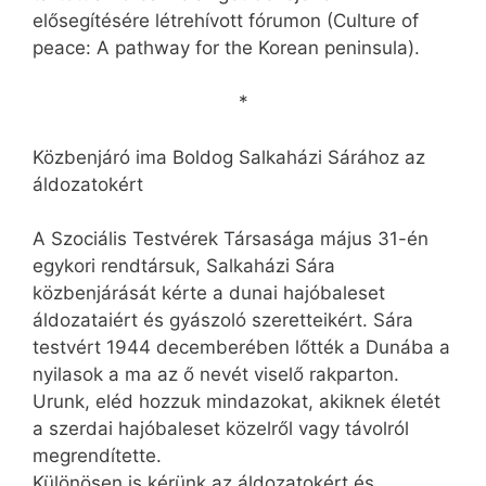
elősegítésére létrehívott fórumon (Culture of
peace: A pathway for the Korean peninsula).
*
Közbenjáró ima Boldog Salkaházi Sárához az
áldozatokért
A Szociális Testvérek Társasága május 31-én
egykori rendtársuk, Salkaházi Sára
közbenjárását kérte a dunai hajóbaleset
áldozataiért és gyászoló szeretteikért. Sára
testvért 1944 decemberében lőtték a Dunába a
nyilasok a ma az ő nevét viselő rakparton.
Urunk, eléd hozzuk mindazokat, akiknek életét
a szerdai hajóbaleset közelről vagy távolról
megrendítette.
Különösen is kérünk az áldozatokért és