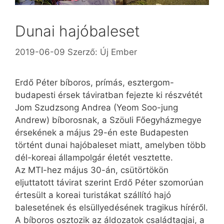
Dunai hajóbaleset
2019-06-09
Szerző:
Új Ember
Erdő Péter bíboros, prímás, esztergom-
budapesti érsek táviratban fejezte ki részvétét
Jom Szudzsong Andrea (Yeom Soo-jung
Andrew) bíborosnak, a Szöuli Főegyházmegye
érsekének a május 29-én este Budapesten
történt dunai hajóbaleset miatt, amelyben több
dél-koreai állampolgár életét vesztette.
Az MTI-hez május 30-án, csütörtökön
eljuttatott távirat szerint Erdő Péter szomorúan
értesült a koreai turistákat szállító hajó
balesetének és elsüllyedésének tragikus híréről.
A bíboros osztozik az áldozatok családtagjai, a