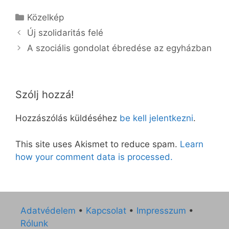
Kategória
Közelkép
Új szolidaritás felé
A szociális gondolat ébredése az egyházban
Szólj hozzá!
Hozzászólás küldéséhez
be kell jelentkezni
.
This site uses Akismet to reduce spam.
Learn
how your comment data is processed.
Adatvédelem
•
Kapcsolat
•
Impresszum
•
Rólunk