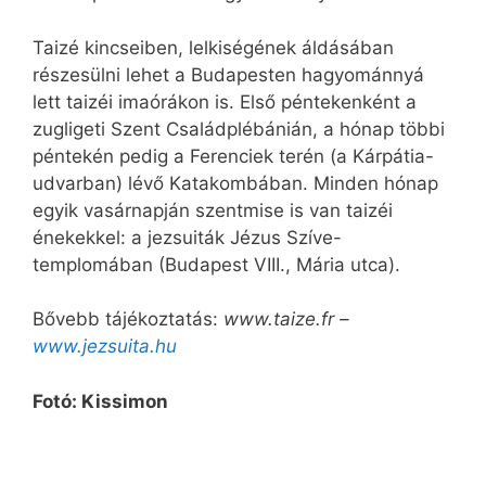
Taizé kincseiben, lelkiségének áldásában
részesülni lehet a Budapesten hagyománnyá
lett taizéi imaórákon is. Első péntekenként a
zugligeti Szent Családplébánián, a hónap többi
péntekén pedig a Ferenciek terén (a Kárpátia-
udvarban) lévő Katakombában. Minden hónap
egyik vasárnapján szentmise is van taizéi
énekekkel: a jezsuiták Jézus Szíve-
templomában (Budapest VIII., Mária utca).
Bővebb tájékoztatás:
www.taize.fr –
www.jezsuita.hu
Fotó: Kissimon