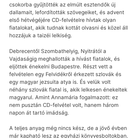
csokorba gyűjtötték az elmúlt esztendők új
dallamait, lefordították szövegeiket, és advent
első hétvégéjére CD-felvételre hívtak olyan
fiatalokat, akik tudnak kottát olvasni és közel áll
hozzájuk a taizéi lelkiség.
Debrecentől Szombathelyig, Nyitrától a
Vajdaságig meghallották a hívást fiatalok, és
eljöttek énekelni Budapestre. Részt vett a
felvételen egy Felvidékről érkezett szlovák és
egy magyar jezsuita atya is. És velük volt
néhány szlovák fiatal is, akik lelkesen énekeltek
magyarul. Amint Annamária fogalmazott: ez
nem pusztán CD-felvétel volt, hanem három
napon át tartó imádság.
A teljes anyag még nincs kész, de a jövő évben
már kapható lesz az egyházi könyvesboltokban.