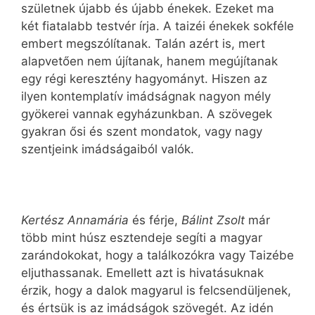
születnek újabb és újabb énekek. Ezeket ma
két fiatalabb testvér írja. A taizéi énekek sokféle
embert megszólítanak. Talán azért is, mert
alapvetően nem újítanak, hanem megújítanak
egy régi keresztény hagyományt. Hiszen az
ilyen kontemplatív imádságnak nagyon mély
gyökerei vannak egyházunkban. A szövegek
gyakran ősi és szent mondatok, vagy nagy
szentjeink imádságaiból valók.
Kertész Annamária
és férje,
Bálint Zsolt
már
több mint húsz esztendeje segíti a magyar
zarándokokat, hogy a találkozókra vagy Taizébe
eljuthassanak. Emellett azt is hivatásuknak
érzik, hogy a dalok magyarul is felcsendüljenek,
és értsük is az imádságok szövegét. Az idén