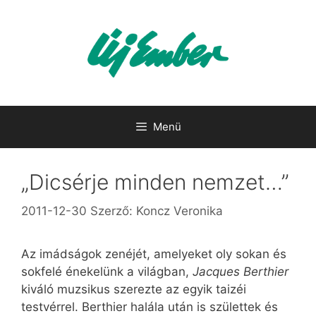
Kilépés
a
tartalomba
Menü
„Dicsérje minden nemzet…”
2011-12-30
Szerző:
Koncz Veronika
Az imádságok zenéjét, amelyeket oly sokan és
sokfelé énekelünk a világban,
Jacques Berthier
kiváló muzsikus szerezte az egyik taizéi
testvérrel. Berthier halála után is születtek és