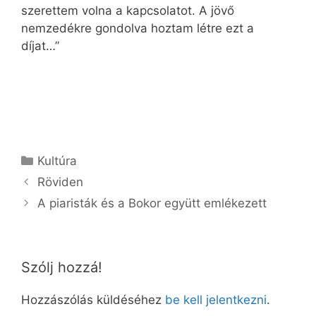
szerettem volna a kapcsolatot. A jövő
nemzedékre gondolva hoztam létre ezt a
díjat…”
Kategória
Kultúra
Röviden
A piaristák és a Bokor együtt emlékezett
Szólj hozzá!
Hozzászólás küldéséhez
be kell jelentkezni
.