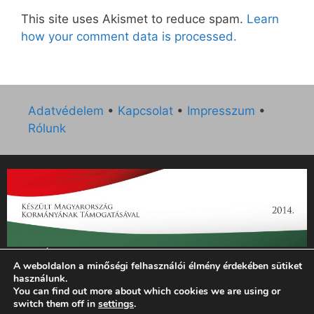
This site uses Akismet to reduce spam.
Learn
how your comment data is processed.
Adatvédelem
•
Kapcsolat
•
Impresszum
•
Rólunk
„Az Új Ember katolikus hetilap 2014. évi működésének
A weboldalon a minőségi felhasználói élmény érdekében sütiket
támogatását az EGYH-KCP-14-P-0121 sz. támogatási
használunk.
szerződés keretében 3 000 000 Ft összegben támogatta az
You can find out more about which cookies we are using or
Emberi Erőforrások Minisztériuma.”
switch them off in
settings
.