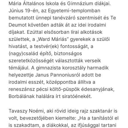
Mária Általános Iskola és Gimnázium diákjai.
Június 19-én, az Egyetemi-templomban
bemutatott ünnepi tanévzáró szentmisét és Te
Deumot követően adták át az idei irodalmi
díjakat. Ezúttal elsősorban lírai alkotások
születtek, a „Ward Máriás” gyerekek a szülői
hivatást, a testvér(ek) fontosságát, a
(nagy)család építő, biztonságos
szeretetközösségét választották verseik
témájául. A gimnazista korosztály harmadik
helyezettje Janus Pannoniusról adott be
irodalmi esszét, középpontba állítva a
reneszánsz pécsi költő-püspök édesanyjának,
Borbálának halálára írt siratóénekét.
Tavaszy Noémi, aki rövid ideig rajz szaktanár is
volt, bevezetőjében kiemelte: „Ha a tanítástól el
is szakadtam, a diákokkal, az ifjúsággal tartani