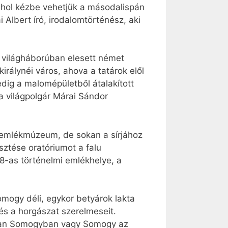
ahol kézbe vehetjük a másodalispán
i Albert író, irodalomtörténész, aki
. világháborúban elesett német
rálynéi város, ahova a tatárok elől
pedig a malomépületből átalakított
a világpolgár Márai Sándor
 emlékmúzeum, de sokan a sírjához
sztése oratóriumot a falu
8-as történelmi emlékhelye, a
omogy déli, egykor betyárok lakta
 és a horgászat szerelmeseit.
ő van Somogyban vagy Somogy az