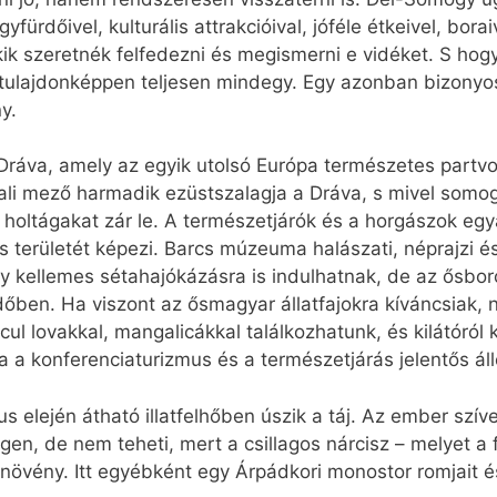
fürdőivel, kulturális attrakcióival, jóféle étkeivel, bora
kik szeretnék felfedezni és megismerni e vidéket. S hog
 tulajdonképpen teljesen mindegy. Egy azonban bizonyos:
y.
Dráva, amely az egyik utolsó Európa természetes partvo
dali mező harmadik ezüstszalagja a Dráva, s mivel somo
, holtágakat zár le. A természetjárók és a horgászok egy
 területét képezi. Barcs múzeuma halászati, néprajzi és
y kellemes sétahajókázásra is indulhatnak, de az ősboró
őben. Ha viszont az ősmagyar állatfajokra kíváncsiak, n
ul lovakkal, mangalicákkal találkozhatunk, és kilátóról 
 a konferenciaturizmus és a természetjárás jelentős ál
s elején átható illatfelhőben úszik a táj. Az ember szí
n, de nem teheti, mert a csillagos nárcisz – melyet a f
övény. Itt egyébként egy Árpádkori monostor romjait é