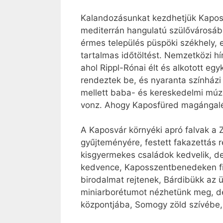
Kalandozásunkat kezdhetjük Kaposv
mediterrán hangulatú szülővárosába
érmes település püspöki székhely, e
tartalmas időtöltést. Nemzetközi h
ahol Rippl-Rónai élt és alkotott eg
rendeztek be, és nyaranta színházi
mellett baba- és kereskedelmi múze
vonz. Ahogy Kaposfüred magángalér
A Kaposvár környéki apró falvak a 
gyűjteményére, festett fakazettás 
kisgyermekes családok kedvelik, de
kedvence, Kaposszentbenedeken fi
birodalmat rejtenek, Bárdibükk az
miniarborétumot nézhetünk meg, d
központjába, Somogy zöld szívébe, 