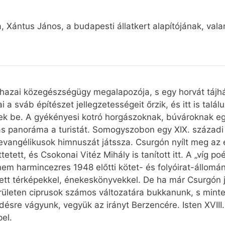
, Xántus János, a budapesti állatkert alapítójának, val
 hazai közegészségügy megalapozója, s egy horvát tájház
 a sváb építészet jellegzetességeit őrzik, és itt is talál
k be. A gyékényesi kotró horgászoknak, búvároknak eg
s panoráma a turistát. Somogyszobon egy XIX. századi tá
evangélikusok himnuszát játssza. Csurgón nyílt meg az
etett, és Csokonai Vitéz Mihály is tanított itt. A „víg po
m harmincezres 1948 előtti kötet- és folyóirat-állomá
tett térképekkel, énekeskönyvekkel. De ha már Csurgón j
rületen ciprusok számos változatára bukkanunk, s minteg
tődésre vágyunk, vegyük az irányt Berzencére. Isten XVIII
el.