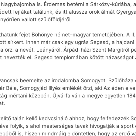
 Nagybajomba is. Érdemes betérni a Sárközy-kúriába, 
dett fejfákat találunk, és itt alussza örök álmát Gyergya
nyörűen vallott szülőföldjéről.
jthatunk fejet Böhönye német–magyar temetőjében. A II
 sírkert. Innen már csak egy ugrás Segesd, a hajdani ki
ola őrzi a nevét. Leányáról, Árpád-házi Szent Margitról 
et nevezték el. Segesd templomában kötött házasságot 
 ugyancsak beemelte az irodalomba Somogyot. Szülőháza
ár Béla, Somogyjád Illyés emlékét őrzi, aki Az éden elve
zág mértani közepén, Újvárfalván a megye egyetlen 184
at.
elítő talán kellő kedvcsináló ahhoz, hogy felfedezzék S
Dráva folyik, s ahol mesterséges tavak hívogatják a sport
vegőből is, hiszen mindmáig eldöntetlen, hogy az erd