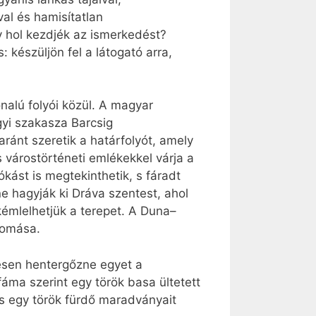
ival és hamisítatlan
y hol kezdjék az ismerkedést?
 készüljön fel a látogató arra,
nalú folyói közül. A magyar
gyi szakasza Barcsig
aránt szeretik a határfolyót, amely
 várostörténeti emlékekkel várja a
kást is megtekinthetik, s fáradt
e hagyják ki Dráva szentest, ahol
kémlelhetjük a terepet. A Duna–
lomása.
vesen hentergőzne egyet a
áma szerint egy török basa ültetett
s egy török fürdő maradványait