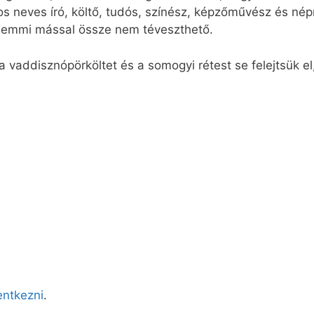
 neves író, költő, tudós, színész, képzőművész és népm
 semmi mással össze nem téveszthető.
 a vaddisznópörköltet és a somogyi rétest se felejtsük e
lentkezni
.