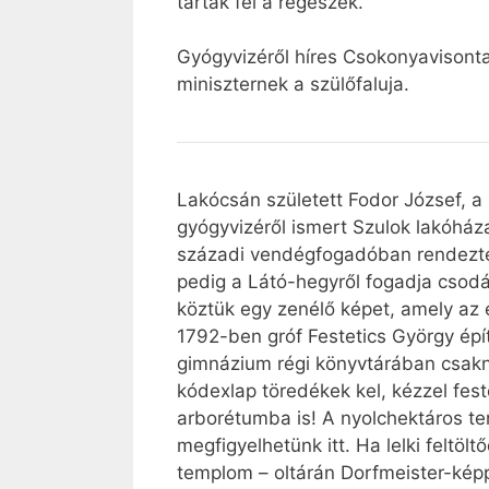
tárták fel a régészek.
Gyógyvizéről híres Csokonyavisonta
miniszternek a szülőfaluja.
Lakócsán született Fodor József, a
gyógyvizéről ismert Szulok lakóházai
századi vendégfogadóban rendezte
pedig a Látó-hegyről fogadja csodá
köztük egy zenélő képet, amely az 
1792-ben gróf Festetics György építt
gimnázium régi könyvtárában csakne
kódexlap töredékek kel, kézzel fes
arborétumba is! A nyolchektáros te
megfigyelhetünk itt. Ha lelki feltöl
templom – oltárán Dorfmeister-képp