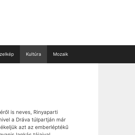
zelkép
Kultúra
Mozaik
ről is neves, Rinyaparti
vel a Dráva túlpartján már
ékeljük azt az emberléptékű
anis lankás tájaival,