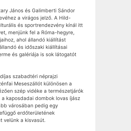
ary János és Galimberti Sándor
véhez a virágos jelző. A Hild-
turális és sportrendezvény kínál itt
yet, menjünk fel a Róma-hegyre,
hoz, ahol állandó kiállítást
andó és időszaki kiállításai
me és galériája is sok látogatót
íjas szabadtéri néprajzi
zénfai Meseszállót különösen a
gézően szép vidéke a természetjárók
 a kaposdadai dombok lovas íjász
labb városában pedig egy
efüggő erdőterületének
 velünk a kisvasút.