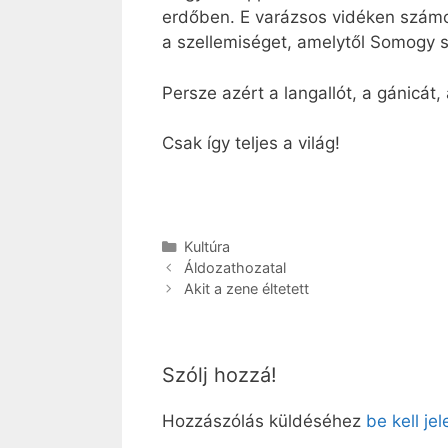
erdőben. E varázsos vidéken számos
a szellemiséget, amelytől Somogy
Persze azért a langallót, a gánicát,
Csak így teljes a világ!
Kategória
Kultúra
Áldozathozatal
Akit a zene éltetett
Szólj hozzá!
Hozzászólás küldéséhez
be kell je