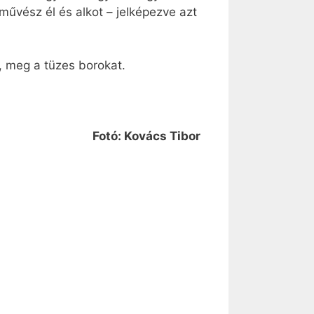
űvész él és alkot – jelképezve azt
l, meg a tüzes borokat.
Fotó: Kovács Tibor