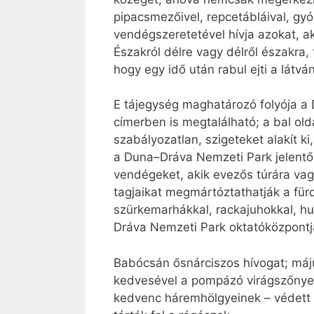
pipacsmezőivel, repcetábláival, gyógy
vendégszeretetével hívja azokat, a
Északról délre vagy délről északra,
hogy egy idő után rabul ejti a látván
E tájegység maghatározó folyója a 
címerben is megtalálható; a bal ol
szabályozatlan, szigeteket alakít ki
a Duna–Dráva Nemzeti Park jelentős
vendégeket, akik evezős túrára vag
tagjaikat megmártóztathatják a fürd
szürkemarhákkal, rackajuhokkal, huc
Dráva Nemzeti Park oktatóközpontja
Babócsán ősnárciszos hívogat; máju
kedvesével a pompázó virágszőnyege
kedvenc háremhölgyeinek – védett n