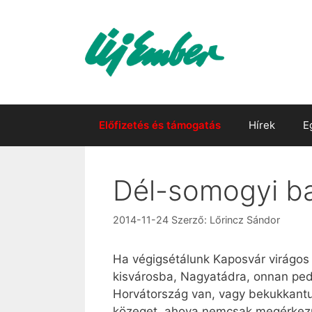
Kilépés
a
tartalomba
Előfizetés és támogatás
Hírek
E
Dél-somogyi b
2014-11-24
Szerző:
Lőrincz Sándor
Ha végigsétálunk Kaposvár virágos u
kisvárosba, Nagyatádra, onnan ped
Horvátország van, vagy bekukkantu
közeget, ahova nemcsak megérkezni 