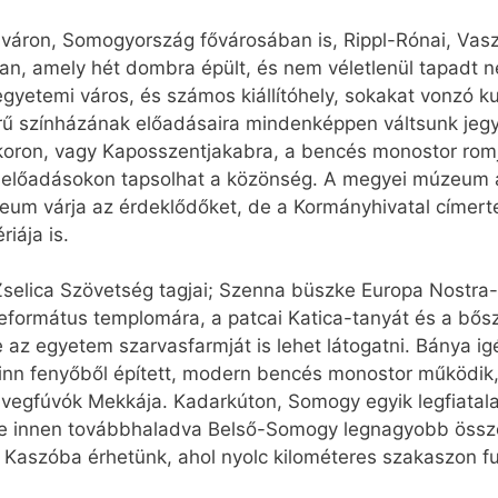
áron, Somogyország fővárosában is, Rippl-Rónai, Vasz
n, amely hét dombra épült, és nem véletlenül tapadt ne
gyetemi város, és számos kiállítóhely, sokakat vonzó kul
írű színházának előadásaira mindenképpen váltsunk jeg
ykoron, vagy Kaposszentjakabra, a bencés monostor romjai
 előadásokon tapsolhat a közönség. A megyei múzeum áll
um várja az érdeklődőket, de a Kormányhivatal címerter
iája is.
Zselica Szövetség tagjai; Szenna büszke Europa Nostra-d
református templomára, a patcai Katica-tanyát és a bős
 az egyetem szarvasfarmját is lehet látogatni. Bánya i
nn fenyőből épített, modern bencés monostor működik,
 üvegfúvók Mekkája. Kadarkúton, Somogy egyik legfiata
e innen továbbhaladva Belső-Somogy legnagyobb össz
Kaszóba érhetünk, ahol nyolc kilométeres szakaszon fut