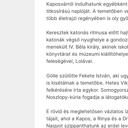
Kaposvárról indulhatunk egyébként
titkosírású naplóját. A temetőben vé
több életrajzi regényében is oly gyö
Keresztek katonás ritmusa előtt ha
katonák végső nyughelye a gondozott
menekült IV. Béla király, akinek isk
könyvtárat és múzeumi kiállítóhely
feleségével, Lolával.
Gölle szülötte Fekete István, aki
is kisétálnak a temetőbe. Hetes Vik
felkérésére írta egykor. Somogyors
Noszlopy-kúria fogadja a látogatók
E rövid és meglehetősen vázlatos íz
tájait, ahol a Kapos, a Rinya és a 
Nagyot szippanthatunk az erdei le