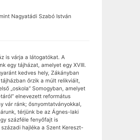
amint Nagyatádi Szabó István
 is várja a látogatókat. A
unk egy tájházat, amelyet egy XVIII.
yaránt kedves hely, Zákányban
jházban őrzik a múlt relikviáit,
 első „oskola” Somogyban, amelyet
étáról” elnevezett református
ny vár ránk; ősnyomtatványokkal,
árunk, térjünk be az Ágnes-laki
y százféle fenyőfajt is
. századi hajléka a Szent Kereszt-