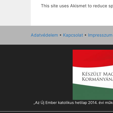
This site uses Akismet to reduce 
Adatvédelem
•
Kapcsolat
•
Impresszum
„Az Új Ember katolikus hetilap 2014. évi 