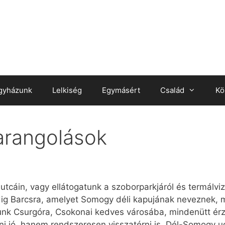
gyházunk
Lelkiség
Egymásért
Család
Kö
arangolások
tcáin, vagy ellátogatunk a szoborparkjáról és termálvizé
ig Barcsra, amelyet Somogy déli kapujának neveznek, mi
nk Csurgóra, Csokonai kedves városába, mindenütt érz
jó, hanem rendszeresen visszatérni is. Dél-Somogy ugy