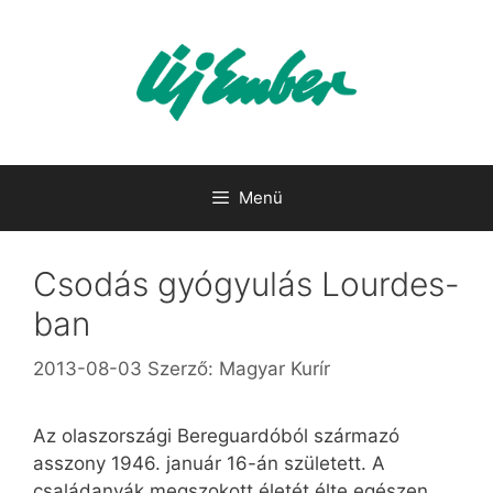
Kilépés
a
tartalomba
Menü
Csodás gyógyulás Lourdes-
ban
2013-08-03
Szerző:
Magyar Kurír
Az olaszországi Bereguardóból származó
asszony 1946. január 16-án született. A
családanyák megszokott életét élte egészen