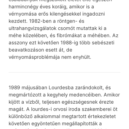
harmincnégy éves koráig, amikor is a
vérnyomása erős kilengésekkel ingadozni
kezdett. 1982-ben a röntgen- és
ultrahangvizsgálatok csomót mutattak ki a
méhe közelében, és fibrómákat a méhében. Az
asszony ezt követően 1988-ig több sebészeti
beavatkozáson esett át, de
vérnyomásproblémája nem enyhült.
1989 májusában Lourdesba zarándokolt, és
megmártózott a kegyhely medencéiben. Amikor
kijött a vízből, teljesen egészségesnek érezte
magát. A lourdes-i orvosi iroda szakemberei öt
különböző alkalommal megtartott értekezletet
követően egyöntetűen megállapították a