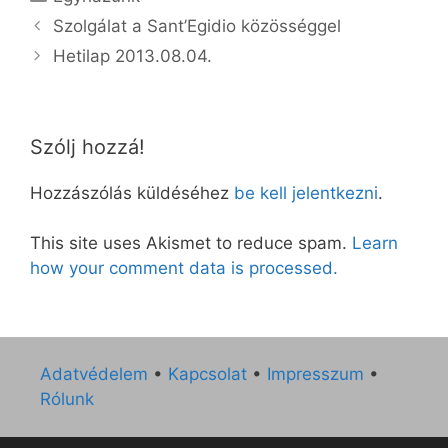
Szolgálat a Sant’Egidio közösséggel
Hetilap 2013.08.04.
Szólj hozzá!
Hozzászólás küldéséhez
be kell jelentkezni
.
This site uses Akismet to reduce spam.
Learn
how your comment data is processed.
Adatvédelem
•
Kapcsolat
•
Impresszum
•
Rólunk