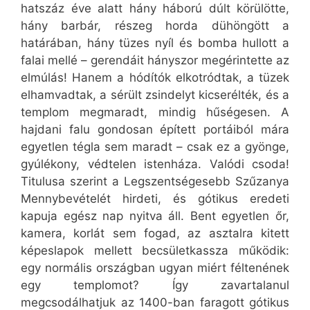
hatszáz éve alatt hány háború dúlt körülötte,
hány barbár, részeg horda dühöngött a
határában, hány tüzes nyíl és bomba hullott a
falai mellé – gerendáit hányszor megérintette az
elmúlás! Hanem a hódítók elkotródtak, a tüzek
elhamvadtak, a sérült zsindelyt kicserélték, és a
templom megmaradt, mindig hűségesen. A
hajdani falu gondosan épített portáiból mára
egyetlen tégla sem maradt – csak ez a gyönge,
gyúlékony, védtelen istenháza. Valódi csoda!
Titulusa szerint a Legszentségesebb Szűzanya
Mennybevételét hirdeti, és gótikus eredeti
kapuja egész nap nyitva áll. Bent egyetlen őr,
kamera, korlát sem fogad, az asztalra kitett
képeslapok mellett becsületkassza működik:
egy normális országban ugyan miért féltenének
egy templomot? Így zavartalanul
megcsodálhatjuk az 1400-ban faragott gótikus