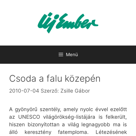
Kilépés
a
tartalomba
Menü
Csoda a falu közepén
2010-07-04
Szerző:
Zsille Gábor
A gyönyörű szentély, amely nyolc évvel ezelőtt
az UNESCO világörökség-listájára is felkerült,
hiszen bizonyítottan a világ legnagyobb ma is
álló keresztény fatemploma. Létezésének