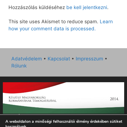
Hozzászólás küldéséhez
be kell jelentkezni
.
This site uses Akismet to reduce spam.
Learn
how your comment data is processed.
Adatvédelem
•
Kapcsolat
•
Impresszum
•
Rólunk
„Az Új Ember katolikus hetilap 2014. évi működésének
A weboldalon a minőségi felhasználói élmény érdekében sütiket
támogatását az EGYH-KCP-14-P-0121 sz. támogatási
használunk.