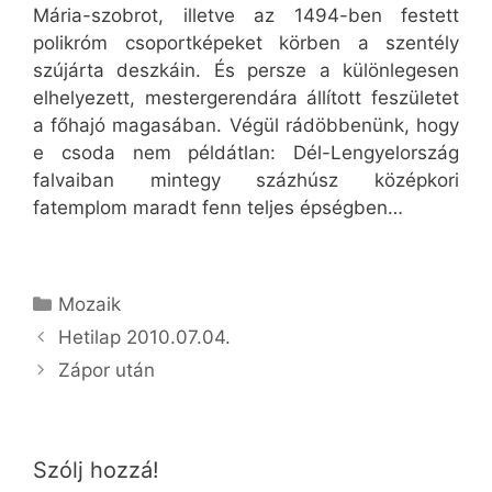
Mária-szobrot, illetve az 1494-ben festett
polikróm csoportképeket körben a szentély
szújárta deszkáin. És persze a különlegesen
elhelyezett, mestergerendára állított feszületet
a főhajó magasában. Végül rádöbbenünk, hogy
e csoda nem példátlan: Dél-Lengyelország
falvaiban mintegy százhúsz középkori
fatemplom maradt fenn teljes épségben…
Kategória
Mozaik
Hetilap 2010.07.04.
Zápor után
Szólj hozzá!