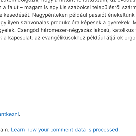
m a falut – magam is egy kis szabolcsi településről szá
 lelkesedését. Nagypénteken például passiót énekeltünk 
gy ilyen színvonalas produkcióra képesek a gyerekek. Mi
 figyelek. Csengőd háromezer-négyszáz lakosú, katoliku
ük a kapcsolat: az evangélikusokhoz például átjárok org
lentkezni
.
spam.
Learn how your comment data is processed.