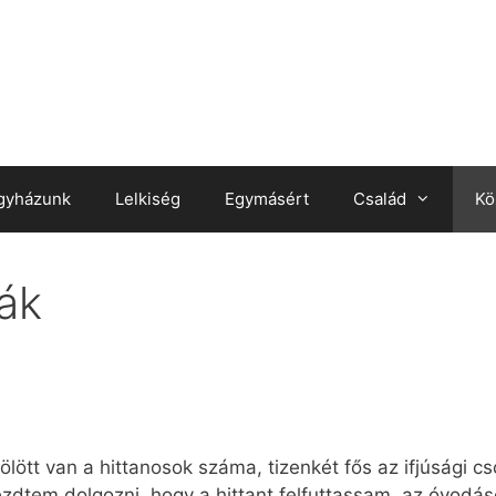
gyházunk
Lelkiség
Egymásért
Család
Kö
ák
ölött van a hittanosok száma, tizenkét fős az ifjúsági c
ezdtem dolgozni, hogy a hittant felfuttassam, az óvodás