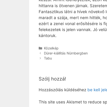
hittanra is ötvenen járnak. Szerete
Fantasztikus látni a hívek növekvő
maradt a szája, mert nem hitték, ho
ezért a zenei vonal erősítésére is
felekezetek is jelen vannak. Jó vel
kántoruk.
Kategória
Közelkép
Dürer-kiállítás Nürnbergben
Tabu
Szólj hozzá!
Hozzászólás küldéséhez
be kell je
This site uses Akismet to reduce 