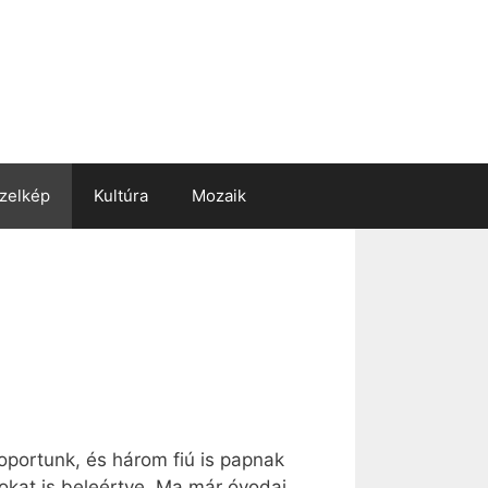
zelkép
Kultúra
Mozaik
soportunk, és három fiú is papnak
okat is beleértve. Ma már óvodai