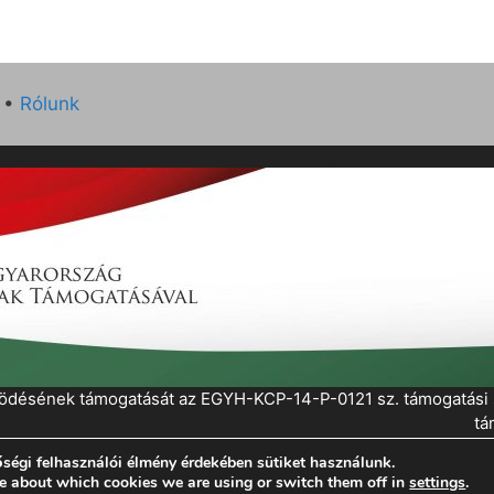
•
Rólunk
működésének támogatását az EGYH-KCP-14-P-0121 sz. támogatás
tá
ségi felhasználói élmény érdekében sütiket használunk.
eratePress
e about which cookies we are using or switch them off in
settings
.