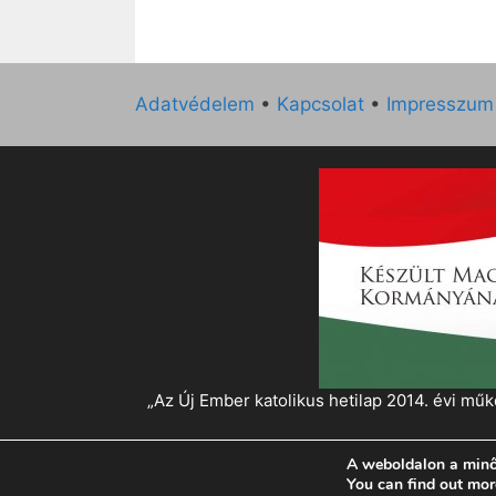
Adatvédelem
•
Kapcsolat
•
Impresszum
„Az Új Ember katolikus hetilap 2014. évi 
A weboldalon a minő
© 2026 Magyar Kurír - Új Ember
• Készült
Gen
You can find out mor