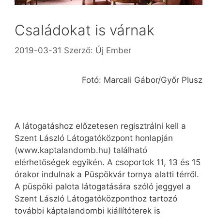
Családokat is várnak
2019-03-31
Szerző:
Új Ember
Fotó: Marcali Gábor/Győr Plusz
A látogatáshoz előzetesen regisztrálni kell a
Szent László Látogatóközpont honlapján
(www.­kaptalan­domb.hu) található
elérhetőségek egyikén. A csoportok 11, 13 és 15
órakor indulnak a Püspökvár tornya alatti térről.
A püspöki palota látogatására szóló jeggyel a
Szent László Látogatóközponthoz tartozó
további káptalandombi kiállítóterek is