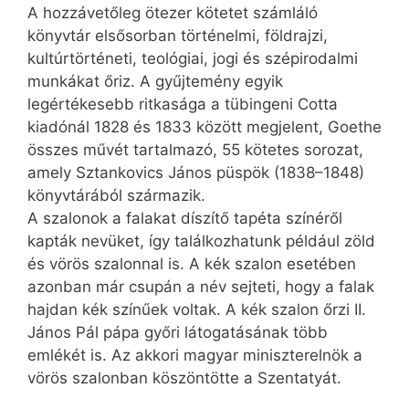
A hozzávetőleg ötezer kötetet számláló
könyvtár elsősorban történelmi, földrajzi,
kultúrtörténeti, teológiai, jogi és szépirodalmi
munkákat őriz. A gyűjtemény egyik
legértékesebb ritkasága a tübingeni Cotta
kiadónál 1828 és 1833 között megjelent, Goethe
összes művét tartalmazó, 55 kötetes sorozat,
amely Sztankovics János püspök (1838–1848)
könyvtárából származik.
A szalonok a falakat díszítő tapéta színéről
kapták nevüket, így találkozhatunk például zöld
és vörös szalonnal is. A kék szalon esetében
azonban már csupán a név sejteti, hogy a falak
hajdan kék színűek voltak. A kék szalon őrzi II.
János Pál pápa győri látogatásának több
emlékét is. Az akkori magyar miniszterelnök a
vörös szalonban köszöntötte a Szentatyát.