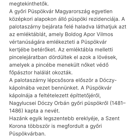
megtekinthetők.
A győri Püspökvár Magyarország egyetlen
középkori alapokon álló püspöki rezidenciája. A
palotaszárny bejárata felé haladva láthatjuk azt
az emléktáblát, amely Boldog Apor Vilmos
vértanúságára emlékezteti a Püspökvár
kertjébe betérőket. Az emléktábla melletti
pincelejáratban dördültek el azok a lövések,
amelyek a pincébe menekült nőket védő
főpásztor halálát okozták.
A palotaszárny lépcsősora először a Dóczy-
kápolnába vezet bennünket. A Püspökvár
kápolnája a feltételezett építtetőjéről,
Nagylucsei Dóczy Orbán győri püspökről (1481–
1486) kapta a nevét.
Hazánk egyik legszentebb ereklyéje, a Szent
Korona többször is megfordult a győri
Püspökvárban.