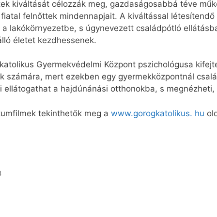
etek kiváltását célozzák meg, gazdaságosabbá téve műk
iatal felnőttek mindennapjait. A kiváltással létesítendő
k a lakókörnyezetbe, s úgynevezett családpótló ellátásb
lló életet kezdhessenek.
atolikus Gyermekvédelmi Központ pszichológusa kifejte
ek számára, mert ezekben egy gyermekközpontnál csal
 ellátogathat a hajdúnánási otthonokba, s megnézheti, 
tumfilmek tekinthetők meg a
www.gorogkatolikus. hu
old
3