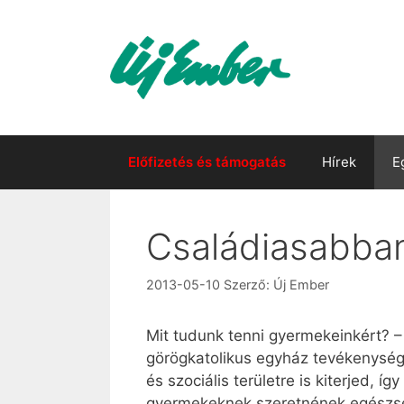
Kilépés
a
tartalomba
Előfizetés és támogatás
Hírek
E
Családiasabba
2013-05-10
Szerző:
Új Ember
Mit tudunk tenni gyermekeinkért? –
görögkatolikus egyház tevékenysége
és szociális területre is kiterjed
gyermekeknek szeretnének egészsége