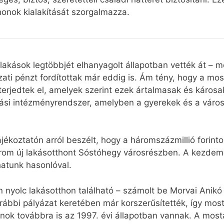
onok kialakítását szorgalmazza.
akások legtöbbjét elhanyagolt állapotban vették át – m
ázati pénzt fordítottak már eddig is. Ám tény, hogy a mo
terjedtek el, amelyek szerint ezek ártalmasak és károsak
si intézményrendszer, amelyben a gyerekek és a város
jékoztatón arról beszélt, hogy a háromszázmillió forin
árom új lakásotthont Sóstóhegy városrészben. A kezde
hatunk hasonlóval.
yolc lakásotthon található – számolt be Morvai Anikó 
 korábbi pályázat keretében már korszerűsítették, így
ok továbbra is az 1997. évi állapotban vannak. A mosta