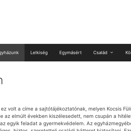
gyházunk
Lelkiség
Egymásért
Család
Kö
n
 ez volt a címe a sajtótájékoztatónak, melyen Kocsis F
 az elmúlt években kiszélesedett, nem csupán a hitélet
, így az egyik feladat a gyermekvédelem. Az egyházmegyé
s, biztos, szeretetteli családi hátteret biztosítani. E