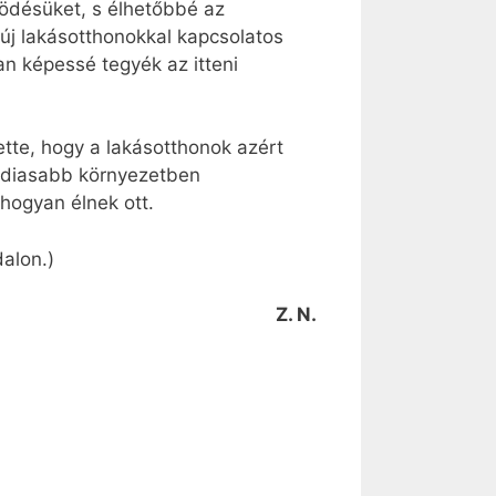
ödésüket, s élhetőbbé az
 új lakásotthonokkal kapcsolatos
an képessé tegyék az itteni
tte, hogy a lakásotthonok azért
ádiasabb környezetben
hogyan élnek ott.
alon.)
Z. N.