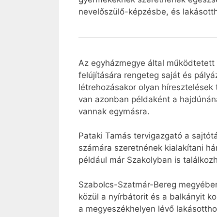
nevelőszülő-képzésbe, és lakásotth
Az egyházmegye által működtetett l
felújítására rengeteg saját és pály
létrehozásakor olyan híresztelések 
van azonban példaként a hajdúnáná
vannak egymásra.
Pataki Tamás tervigazgató a sajtótá
számára szeretnének kialakítani h
például már Szakolyban is találkoz
Szabolcs-Szatmár-Bereg megyében n
közül a nyírbátorit és a balkányit
a megyeszékhelyen lévő lakásotthon