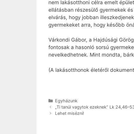
nem lakásotthoni célra emelt épül
ellátásban részesülő gyermekek és f
elvárás, hogy jobban illeszkedjene
gyermekeket arra, hogy később öná
Várkondi Gábor, a Hajdúsági Görögk
fontosak a hasonló sorsú gyermek
nevelkedhetnek. Mint mondta, bárki
(A lakásotthonok életéről dokumen
Kategória
Egyházunk
„Ti tanúi vagytok ezeknek” Lk 24,46–5
Lehet misézni!