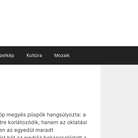
zelkép
Kultúra
Mozaik
ülöp megyés püspök hangsúlyozta: a
re korlátozódik, hanem az oktatási
ben az egyedül maradt
zért hát az egyház bekapcsolódott a