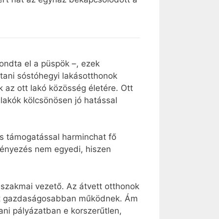
ondta el a püspök –, ezek
stani sóstóhegyi lakásotthonok
 az ott lakó közösség életére. Ott
lakók kölcsönösen jó hatással
tos támogatással harminchat fő
ményezés nem egyedi, hiszen
szakmai vezető. Az átvett otthonok
 most gazdaságosabban működnek. Ám
ni pályázatban e korszerűtlen,