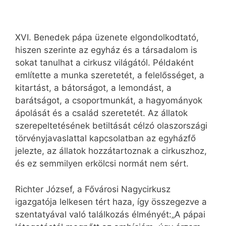
XVI. Benedek pápa üzenete elgondolkodtató,
hiszen szerinte az egyház és a társadalom is
sokat tanulhat a cirkusz világától. Példaként
említette a munka szeretetét, a felelősséget, a
kitartást, a bátorságot, a lemondást, a
barátságot, a csoportmunkát, a hagyományok
ápolását és a család szeretetét. Az állatok
szerepeltetésének betiltását célzó olaszországi
törvényjavaslattal kapcsolatban az egyházfő
jelezte, az állatok hozzátartoznak a cirkuszhoz,
és ez semmilyen erkölcsi normát nem sért.
Richter József, a Fővárosi Nagycirkusz
igazgatója lelkesen tért haza, így összegezve a
szentatyával való találkozás élményét:„A pápai