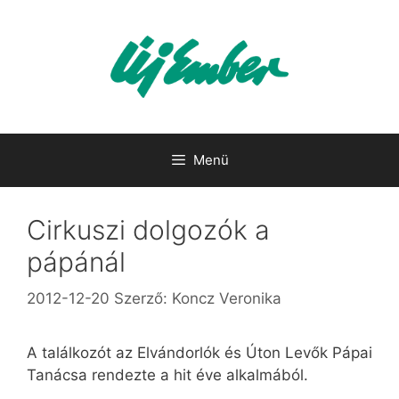
Kilépés
a
tartalomba
Menü
Cirkuszi dolgozók a
pápánál
2012-12-20
Szerző:
Koncz Veronika
A találkozót az Elvándorlók és Úton Levők Pápai
Tanácsa rendezte a hit éve alkalmából.