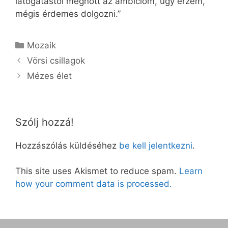
látogatástól megnőtt az ambícióm, úgy érzem,
mégis érdemes dolgozni.”
Kategória
Mozaik
Vörsi csillagok
Mézes élet
Szólj hozzá!
Hozzászólás küldéséhez
be kell jelentkezni
.
This site uses Akismet to reduce spam.
Learn
how your comment data is processed.