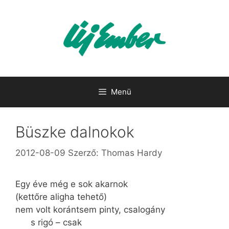
Kilépés
a
tartalomba
Menü
Büszke dalnokok
2012-08-09
Szerző:
Thomas Hardy
Egy éve még e sok akarnok
(kettőre aligha tehető)
nem volt korántsem pinty, csalogány
s rigó – csak