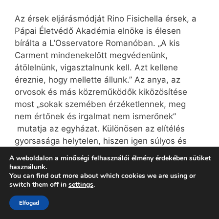
Az érsek eljárásmódját Rino Fisichella érsek, a
Pápai Életvédő Akadémia elnöke is élesen
bírálta a L’Osservatore Romanóban. „A kis
Carment mindenekelőtt megvédenünk,
átölelnünk, vigasztalnunk kell. Azt kellene
éreznie, hogy mellette állunk.” Az anya, az
orvosok és más közreműködők kiközösítése
most „sokak szemében érzéketlennek, meg
nem értőnek és irgalmat nem ismerőnek”
mutatja az egyházat. Különösen az elítélés
gyorsasága helytelen, hiszen igen súlyos és
bonyolult erkölcsi kérdésről van szó.
A weboldalon a minőségi felhasználói élmény érdekében sütiket
használunk.
You can find out more about which cookies we are using or
A brazil püspöki konferencia is elítélte a recifei
switch them off in
settings
.
érsek meggondolatlan eljárásmódját. Más
püspöki karok is állást foglaltak. Jean-Pierre
Elfogad
Grallet strasbourgi érsek is kedves, együttérző