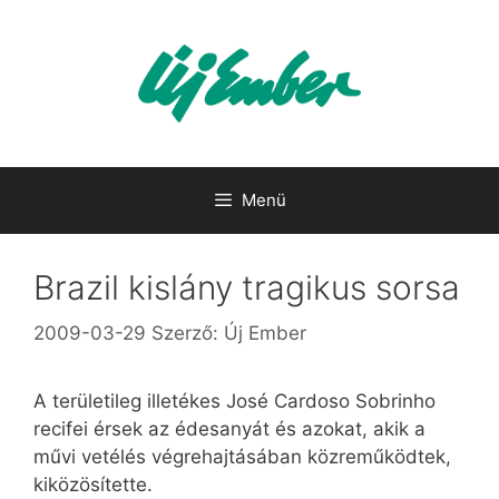
Kilépés
a
tartalomba
Menü
Brazil kislány tragikus sorsa
2009-03-29
Szerző:
Új Ember
A területileg illetékes José Cardoso Sobrinho
recifei érsek az édesanyát és azokat, akik a
művi vetélés végrehajtásában közreműködtek,
kiközösítette.