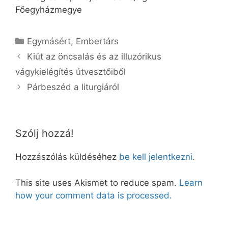
Főegyházmegye
Kategória
Egymásért
,
Embertárs
Kiút az öncsalás és az illuzórikus
vágykielégítés útvesztőiből
Párbeszéd a liturgiáról
Szólj hozzá!
Hozzászólás küldéséhez
be kell jelentkezni
.
This site uses Akismet to reduce spam.
Learn
how your comment data is processed.