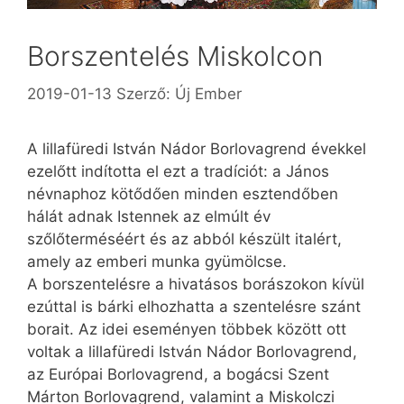
Borszentelés Miskolcon
2019-01-13
Szerző:
Új Ember
A lillafüredi István Nádor Borlovagrend évekkel
ezelőtt indította el ezt a tradíciót: a János
névnaphoz kötődően minden esztendőben
hálát adnak Istennek az elmúlt év
szőlőterméséért és az abból készült italért,
amely az emberi munka gyümölcse.
A borszentelésre a hivatásos borászokon kívül
ezúttal is bárki elhozhatta a szentelésre szánt
borait. Az idei eseményen többek között ott
voltak a lillafüredi István Nádor Borlovagrend,
az Európai Borlovagrend, a bogácsi Szent
Márton Borlovagrend, valamint a Miskolczi