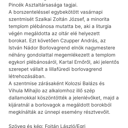
Pincék Asztaltársasága tagjai.
A borszenteléssel egybekötött vasárnapi
szentmisét Szalkai Zoltán József, a minorita
templom plébánosa mutatta be, aki a liturgia
végén megáldotta az oltár elé helyezett
borokat. Ezt követően Czupper András, az
István Nádor Borlovagrend elnök nagymestere
néhány gondolattal megemlékezett a templom
egykori plébánosáról, Kartal Ernőről, aki jelentős
szerepet vállalt a lillafüredi borlovagrend
létrehozásában.
A szentmise zárásaként Kolozsi Balázs és
Vihula Mihajlo az alkalomhoz illő szép
dallamokkal köszöntötték a jelenlévőket, majd a
kijáratnál a borlovagok a megáldott borokból
megkínálták az ünnepi esemény résztvevőit.
Szöveg és kép: Fojtán László/Egri