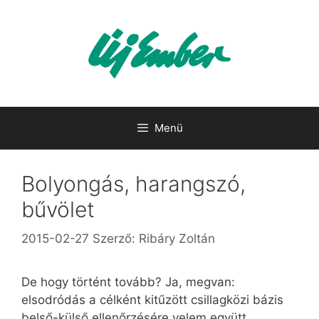
Kilépés
a
tartalomba
Menü
Bolyongás, harangszó,
bűvölet
2015-02-27
Szerző:
Ribáry Zoltán
De hogy történt tovább? Ja, megvan:
elsodródás a célként kitűzött csillagközi bázis
belső-külső ellenőrzésére velem együtt