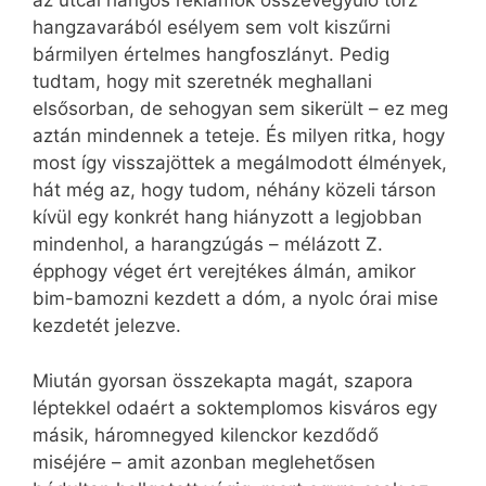
az utcai hangos reklámok összevegyülő torz
hangzavarából esélyem sem volt kiszűrni
bármilyen értelmes hangfoszlányt. Pedig
tudtam, hogy mit szeretnék meghallani
elsősorban, de sehogyan sem sikerült – ez meg
aztán mindennek a teteje. És milyen ritka, hogy
most így visszajöttek a megálmodott élmények,
hát még az, hogy tudom, néhány közeli társon
kívül egy konkrét hang hiányzott a legjobban
mindenhol, a harangzúgás – mélázott Z.
épphogy véget ért verejtékes álmán, amikor
bim-bamozni kezdett a dóm, a nyolc órai mise
kezdetét jelezve.
Miután gyorsan összekapta magát, szapora
léptekkel odaért a soktemplomos kisváros egy
másik, háromnegyed kilenckor kezdődő
miséjére – amit azonban meglehetősen