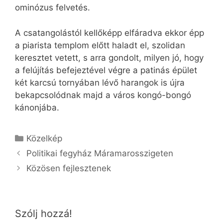
ominózus felvetés.
A csatangolástól kellőképp elfáradva ekkor épp
a piarista templom előtt haladt el, szolidan
keresztet vetett, s arra gondolt, milyen jó, hogy
a felújítás befejeztével végre a patinás épület
két karcsú tornyában lévő harangok is újra
bekapcsolódnak majd a város kongó-bongó
kánonjába.
Kategória
Közelkép
Politikai fegyház Máramarosszigeten
Közösen fejlesztenek
Szólj hozzá!