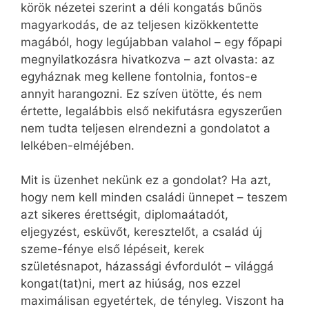
körök nézetei szerint a déli kongatás bűnös
magyarkodás, de az teljesen kizökkentette
magából, hogy legújabban valahol – egy főpapi
megnyilatkozásra hivatkozva – azt olvasta: az
egyháznak meg kellene fontolnia, fontos-e
annyit harangozni. Ez szíven ütötte, és nem
értette, legalábbis első nekifutásra egyszerűen
nem tudta teljesen elrendezni a gondolatot a
lelkében-elméjében.
Mit is üzenhet nekünk ez a gondolat? Ha azt,
hogy nem kell minden családi ünnepet – teszem
azt sikeres érettségit, diplomaátadót,
eljegyzést, esküvőt, keresztelőt, a család új
szeme-fénye első lépéseit, kerek
születésnapot, házassági évfordulót – világgá
kongat(tat)ni, mert az hiúság, nos ezzel
maximálisan egyetértek, de tényleg. Viszont ha