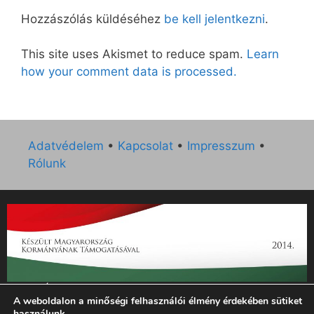
Hozzászólás küldéséhez
be kell jelentkezni
.
This site uses Akismet to reduce spam.
Learn
how your comment data is processed.
Adatvédelem
•
Kapcsolat
•
Impresszum
•
Rólunk
„Az Új Ember katolikus hetilap 2014. évi működésének
A weboldalon a minőségi felhasználói élmény érdekében sütiket
támogatását az EGYH-KCP-14-P-0121 sz. támogatási
használunk.