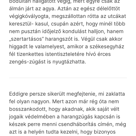
bódultan hallgatott végig, mert egyre csak az
álmán járt az agya. Aztán az egész délelőttöt
végigkóvályogta, megszállottan rótta az utcákat
keresztül- kasul, csupán azért, hogy minél több
nem pusztán időjelző kondulást halljon, hanem
„szertartásos” harangszót is. Végül csak akkor
higgadt le valamelyest, amikor a székesegyház
fél tizenkettes istentiszteletére hívó érces
zengés-zúgást is nyugtázhatta.
Eddigre persze sikerült megfejtenie, mi zaklatta
fel olyan nagyon. Mert azon már rég óta nem
bosszankodott, hogy akadnak, akik saját vélt
jogaik védelmében a harangzúgás kapcsán is
készek perre menni csendháborítás címén, még
azt is a helyén tudta kezelni, hogy bizonyos