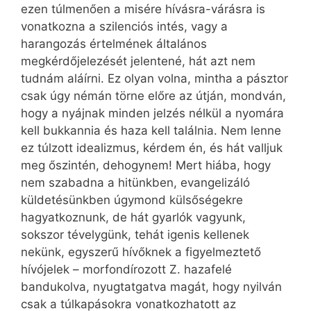
ezen túlmenően a misére hívásra-várásra is
vonatkozna a szilenciós intés, vagy a
harangozás értelmének általános
megkérdőjelezését jelentené, hát azt nem
tudnám aláírni. Ez olyan volna, mintha a pásztor
csak úgy némán törne előre az útján, mondván,
hogy a nyájnak minden jelzés nélkül a nyomára
kell bukkannia és haza kell találnia. Nem lenne
ez túlzott idealizmus, kérdem én, és hát valljuk
meg őszintén, dehogynem! Mert hiába, hogy
nem szabadna a hitünkben, evangelizáló
küldetésünkben úgymond külsőségekre
hagyatkoznunk, de hát gyarlók vagyunk,
sokszor tévelygünk, tehát igenis kellenek
nekünk, egyszerű hívőknek a figyelmeztető
hívójelek – morfondírozott Z. hazafelé
bandukolva, nyugtatgatva magát, hogy nyilván
csak a túlkapásokra vonatkozhatott az