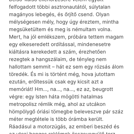
felfogadott többi asztronautától, súlytalan
magányos lebegés, és őrjítő csend. Olyan
mélységesen mély, hogy úgy éreztem, mintha
megsüketültem és meg is némultam volna.
Mert, ha jól emlékszem, próbára tettem magam
egy elkeseredett ordítással, mindenesetre
kiáltásra kerekedett a szám, érezhetően
rezegtek a hangszálaim, de tényleg nem
hallottam semmit – hát ez sem egy rózsás álom
töredék. És mi is történt még, hova jutottam
ezután, erőltessük csak egy kicsit azt a
memóriát! Hm…, na…, na…, ez az, beugrott
végre: egy Isten háta mögötti hatalmas
metropolisz rémlik még, ahol az utcákon
hömpölygő óriási tömegbe beleveszve pár száz
méter megtétele is több órámba került.
Ráadásul a motorzúgás, az emberi beszéd és