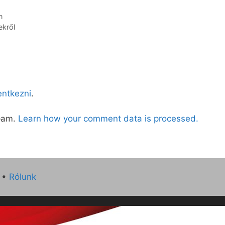
n
ekről
lentkezni
.
spam.
Learn how your comment data is processed.
•
Rólunk