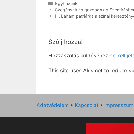
Kategória
Egyházunk
Szegények és gazdagok a Szentírásba
III. Laham pátriárka a szíriai keresztény
Szólj hozzá!
Hozzászólás küldéséhez
be kell je
This site uses Akismet to reduce 
Adatvédelem
•
Kapcsolat
•
Impresszum