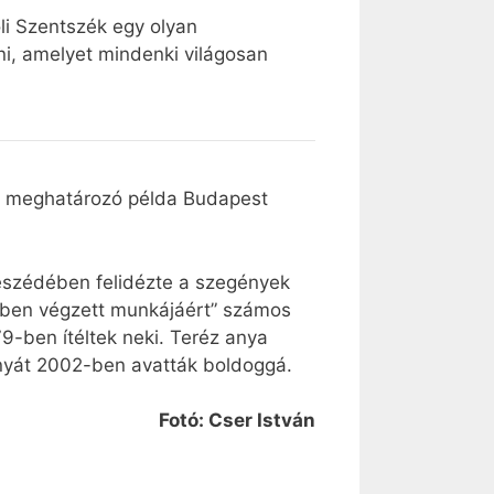
li Szentszék egy olyan
dni, amelyet mindenki világosan
ése meghatározó példa Budapest
tbeszédében felidézte a szegények
evében végzett munkájáért” számos
9-ben ítéltek neki. Teréz anya
 anyát 2002-ben avatták boldoggá.
Fotó: Cser István