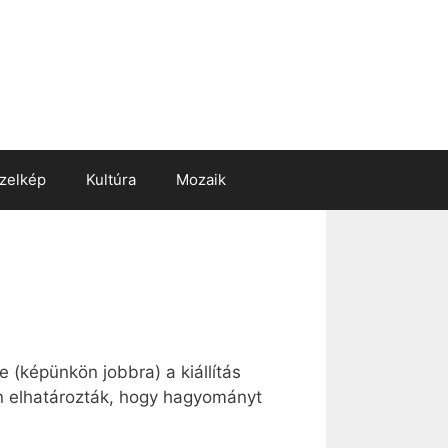
zelkép
Kultúra
Mozaik
 (képünkön jobbra) a kiállítás
en elhatározták, hogy hagyományt