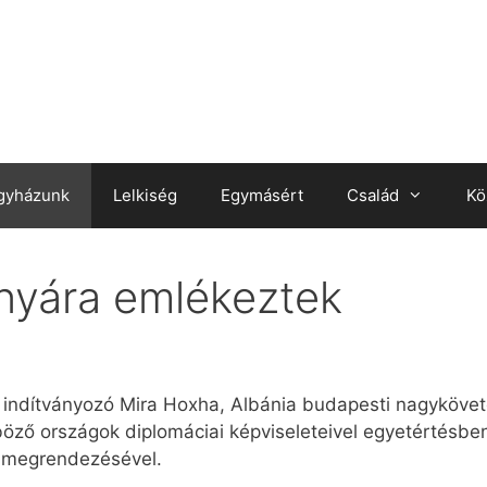
gyházunk
Lelkiség
Egymásért
Család
Kö
nyára emlékeztek
 indítványozó Mira Hoxha, Albánia budapesti nagykövete
böző országok diplomáciai képviseleteivel egyetértésb
 megrendezésével.