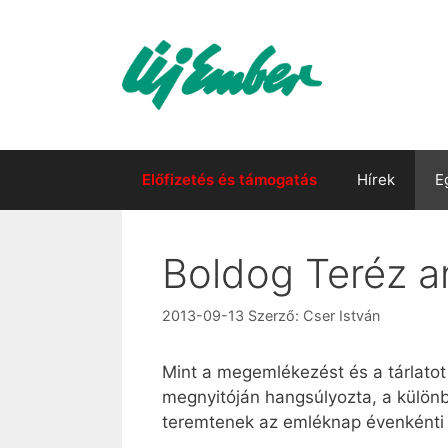
Kilépés
a
tartalomba
Előfizetés és támogatás
Hírek
E
Boldog Teréz a
2013-09-13
Szerző:
Cser István
Mint a megemlékezést és a tárlatot
megnyitóján hangsúlyozta, a külön
teremtenek az emléknap évenkénti