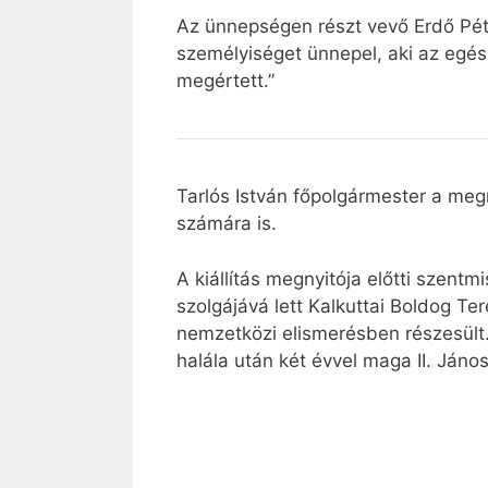
Az ünnepségen részt vevő Erdő Pét
személyiséget ünnepel, aki az egész 
megértett.”
Tarlós István főpolgármester a meg
számára is.
A kiállítás megnyitója előtti szent
szolgájává lett Kalkuttai Boldog T
nemzetközi elismerésben részesült.
halála után két évvel maga II. Ján