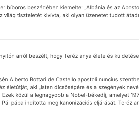
er bíboros beszédében kiemelte: „Albánia és az Aposto
világ tiszteletét kivívta, aki olyan üzenetet tudott áta
nyitón arról beszélt, hogy Teréz anya élete és küldet
misén Alberto Bottari de Castello apostoli nuncius szen
eréz életútját, aki „Isten dicsőségére és a szegények n
 Ezek közül a legnagyobb a Nobel-békedíj, amelyet 197
os Pál pápa indította meg kanonizációs eljárását. Teréz