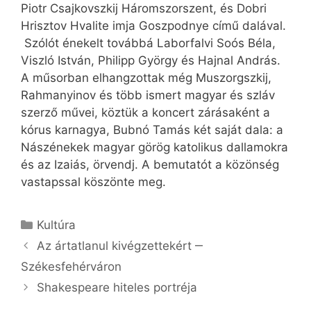
Piotr Csajkovszkij Háromszorszent, és Dobri
Hrisztov Hvalite imja Goszpodnye című dalával.
Szólót énekelt továbbá Laborfalvi Soós Béla,
Viszló István, Philipp György és Hajnal András.
A műsorban elhangzottak még Muszorgszkij,
Rahmanyinov és több ismert magyar és szláv
szerző művei, köztük a koncert zárásaként a
kórus karnagya, Bubnó Tamás két saját dala: a
Nászénekek magyar görög katolikus dallamokra
és az Izaiás, örvendj. A bemutatót a közönség
vastapssal köszönte meg.
Kategória
Kultúra
Az ártatlanul kivégzettekért ‒
Székesfehérváron
Shakespeare hiteles portréja