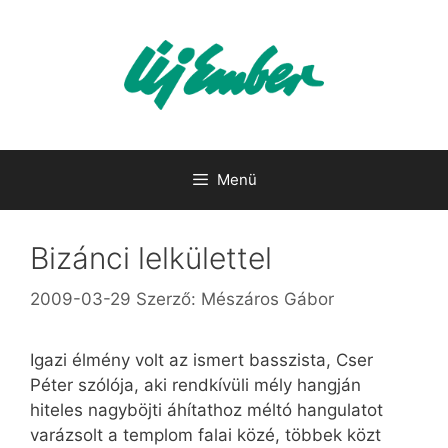
Kilépés
a
tartalomba
Menü
Bizánci lelkülettel
2009-03-29
Szerző:
Mészáros Gábor
Igazi élmény volt az ismert basszista, Cser
Péter szólója, aki rendkívüli mély hangján
hiteles nagyböjti áhítathoz méltó hangulatot
varázsolt a templom falai közé, többek közt