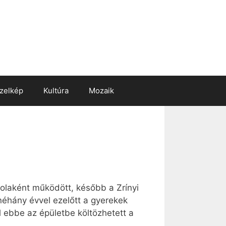
zelkép
Kultúra
Mozaik
kolaként működött, később a Zrínyi
 néhány évvel ezelőtt a gyerekek
 ebbe az épületbe költözhetett a