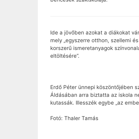
Ide a jövőben azokat a diákokat vár
mely „egyszerre otthon, szellemi é
korszerű ismeretanyagok színvonal
eltöltésére”.
Erdő Péter ünnepi köszöntőjében sze
Áldásában arra biztatta az iskola ne
kutassák. Illesszék egybe „az embe
Fotó: Thaler Tamás