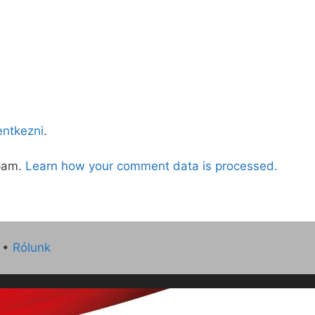
lentkezni
.
spam.
Learn how your comment data is processed.
•
Rólunk