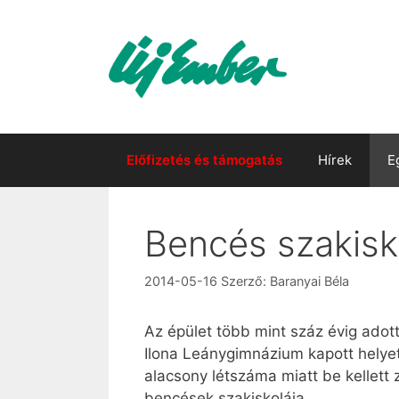
Kilépés
a
tartalomba
Előfizetés és támogatás
Hírek
E
Bencés szakis
2014-05-16
Szerző:
Baranyai Béla
Az épület több mint száz évig adot
Ilona Leánygimnázium kapott helyet 
alacsony létszáma miatt be kellett
bencések szakiskolája.