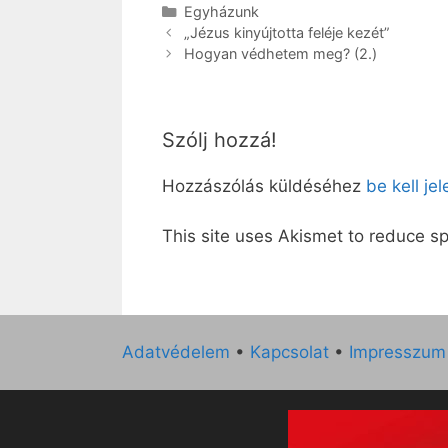
Kategória
Egyházunk
„Jézus kinyújtotta feléje kezét”
Hogyan védhetem meg? (2.)
Szólj hozzá!
Hozzászólás küldéséhez
be kell je
This site uses Akismet to reduce 
Adatvédelem
•
Kapcsolat
•
Impresszum