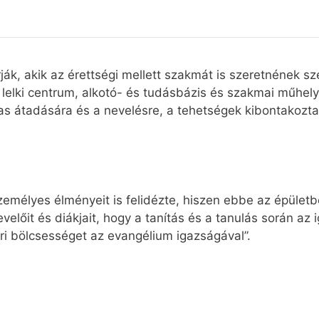
ják, akik az érettségi mellett szakmát is szeretnének s
s lelki centrum, alkotó- és tudásbázis és szakmai műhel
as átadására és a nevelésre, a tehetségek kibontakozt
mélyes élményeit is felidézte, hiszen ebbe az épületbe 
velőit és diákjait, hogy a tanítás és a tanulás során az
ri bölcsességet az evangélium igazságával”.