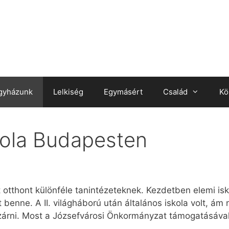
gyházunk
Lelkiség
Egymásért
Család
Kö
kola Budapesten
t otthont különféle tanintézeteknek. Kezdetben elemi is
benne. A II. világháború után általános iskola volt, ám
 zárni. Most a Józsefvárosi Önkormányzat támogatásával