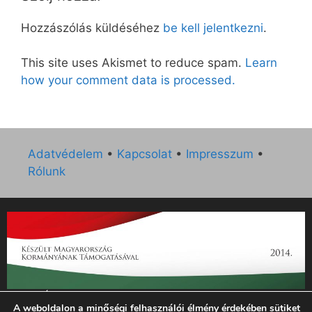
Hozzászólás küldéséhez
be kell jelentkezni
.
This site uses Akismet to reduce spam.
Learn
how your comment data is processed.
Adatvédelem
•
Kapcsolat
•
Impresszum
•
Rólunk
„Az Új Ember katolikus hetilap 2014. évi működésének
A weboldalon a minőségi felhasználói élmény érdekében sütiket
támogatását az EGYH-KCP-14-P-0121 sz. támogatási