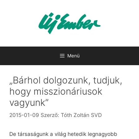
Kilépés
a
tartalomba
Menü
„Bárhol dolgozunk, tudjuk,
hogy misszionáriusok
vagyunk”
2015-01-09
Szerző:
Tóth Zoltán SVD
De társaságunk a világ hetedik legnagyobb