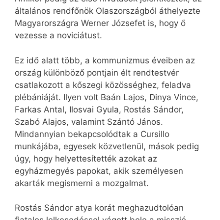
általános rendfőnök Olaszországból áthelyezte
Magyarországra Werner Józsefet is, hogy ő
vezesse a noviciátust.
Ez idő alatt több, a kommunizmus éveiben az
ország különböző pontjain élt rendtestvér
csatlakozott a kőszegi közösséghez, feladva
plébániáját. Ilyen volt Baán Lajos, Dinya Vince,
Farkas Antal, Ilosvai Gyula, Rostás Sándor,
Szabó Alajos, valamint Szántó János.
Mindannyian bekapcsolódtak a Cursillo
munkájába, egyesek közvetlenül, mások pedig
úgy, hogy helyettesítették azokat az
egyházmegyés papokat, akik személyesen
akarták megismerni a mozgalmat.
Rostás Sándor atya korát meghazudtolóan