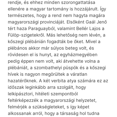
rendje, és ehhez minden szorongattatása
ellenére a magyar tartomány is hozzájárult. Így
természetes, hogy a rend nem hagyta magára
magyarországi provinciáját. Elsőként Gaál Jenő
tért haza Paraguayból, valamint Bellér Lajos a
Fülöp-szigetekről. Más lehetőség nem lévén, a
kőszegi plébánián fogadták be őket. Mivel a
plébános akkor már súlyos beteg volt, és
rövidesen el is hunyt, az egyházmegyében
pedig éppen nem volt, aki átvehette volna a
plébániát, a szombathelyi püspök és a kőszegi
hívek is nagyon megörültek a váratlan
hazatérőknek. A két verbita atya számára ez az
időszak leginkább arra szolgált, hogy
lelkipásztori, hitéleti szempontból
feltérképezzék a magyarországi helyzetet,
felmérjék a szükségleteket, s így képet
alkossanak arról, hogy a társaság hol tudna