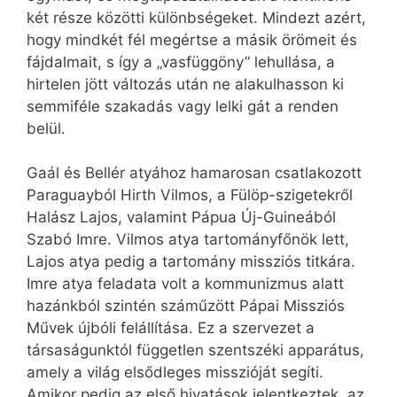
két része közötti különbségeket. Mindezt azért,
hogy mindkét fél megértse a másik örömeit és
fájdalmait, s így a „vasfüggöny” lehullása, a
hirtelen jött változás után ne alakulhasson ki
semmiféle szakadás vagy lelki gát a renden
belül.
Gaál és Bellér atyához hamarosan csatlakozott
Paraguayból Hirth Vilmos, a Fülöp-szigetekről
Halász Lajos, valamint Pápua Új-Guineából
Szabó Imre. Vilmos atya tartományfőnök lett,
Lajos atya pedig a tartomány missziós titkára.
Imre atya feladata volt a kommunizmus alatt
hazánkból szintén száműzött Pápai Missziós
Művek újbóli felállítása. Ez a szervezet a
társaságunktól független szentszéki apparátus,
amely a világ elsődleges misszióját segíti.
Amikor pedig az első hivatások jelentkeztek, az