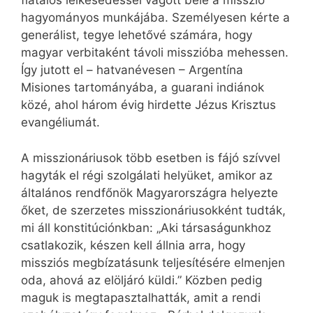
fiatalos lelkesedéssel vágott bele a misszió
hagyományos munkájába. Személyesen kérte a
generálist, tegye lehetővé számára, hogy
magyar verbitaként távoli misszióba mehessen.
Így jutott el – hatvanévesen – Argentína
Misiones tartományába, a guarani indiánok
közé, ahol három évig hirdette Jézus Krisztus
evangéliumát.
A misszionáriusok több esetben is fájó szívvel
hagyták el régi szolgálati helyüket, amikor az
általános rendfőnök Magyarországra helyezte
őket, de szerzetes misszionáriusokként tudták,
mi áll konstitúciónkban: „Aki társaságunkhoz
csatlakozik, készen kell állnia arra, hogy
missziós megbízatásunk teljesítésére elmenjen
oda, ahová az elöljáró küldi.” Közben pedig
maguk is megtapasztalhatták, amit a rendi