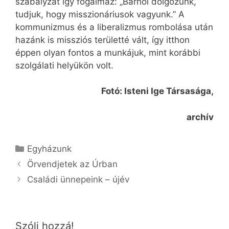
szabályzat így fogalmaz: „Bárhol dolgozunk,
tudjuk, hogy misszionáriusok vagyunk.” A
kommunizmus és a liberalizmus rombolása után
hazánk is missziós területté vált, így itthon
éppen olyan fontos a munkájuk, mint korábbi
szolgálati helyükön volt.
Fotó: Isteni Ige Társasága,
archív
Kategória
Egyházunk
Örvendjetek az Úrban
Családi ünnepeink – újév
Szólj hozzá!