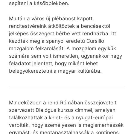
segíteni a későbbiekben.
Miután a város új plébánost kapott,
rendtestvéreink átköltöztek a bencésektől
jelképes összegért bérbe vett rendházba. Itt
kezdték meg a spanyol eredetű Cursillo
mozgalom felkarolását. A mozgalom egyikük
számára sem volt ismeretlen, ugyanakkor nagy
feladatot jelentett, hogy miként lehet
belegyökereztetni a magyar kultúrába.
Mindeközben a rend Rómában összejövetelt
szervezett Dialógus kurzus címmel, amelyen
találkozhattak a kelet- és a nyugat-európai
verbiták, hogy személyesen is megismerhessék
egymást, és megtapasztalhassák a kontinens