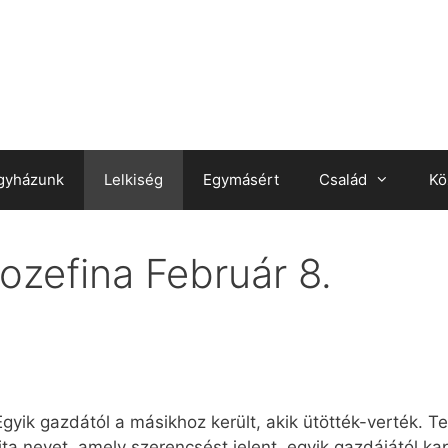
gyházunk
Lelkiség
Egymásért
Család
Kö
ozefina Február 8.
gyik gazdától a másikhoz került, akik ütötték-verték. T
a nevet, amely szerencsést jelent, egyik gazdájától ka