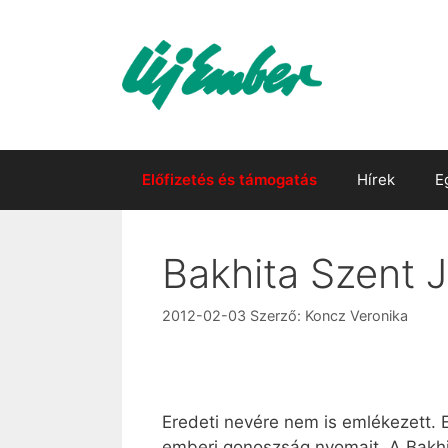
Kilépés
a
tartalomba
Előfizetés és támogatás
Hírek
E
Bakhita Szent J
2012-02-03
Szerző:
Koncz Veronika
Eredeti nevére nem is emlékezett. E
emberi gonoszság nyomait. A Bakhit