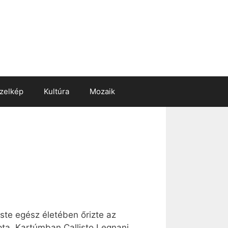
zelkép
Kultúra
Mozaik
este egész életében őrizte az
pta. Kartúmban Callisto Legnani