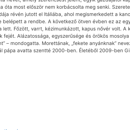
sa óta most először nem korbácsolta meg senki. Szeretet
ája révén jutott el Itáliába, ahol megismerkedett a ka
e belépett a rendbe. A következő ötven évben ez az egy
a lett. Főzött, varrt, kézimunkázott, kapus nővér volt. 
ek fejét. Alázatossága, egyszerűsége és örökös mosolya
ent” – mondogatta. Morettának, „fekete anyánknak” nev
 Pál pápa avatta szentté 2000-ben. Életéből 2009-ben 