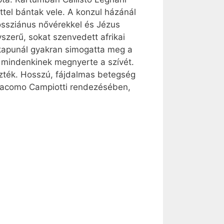
tel bántak vele. A konzul házánál
nossziánus nővérekkel és Jézus
szerű, sokat szenvedett afrikai
A kapunál gyakran simogatta meg a
 mindenkinek megnyerte a szívét.
ezték. Hosszú, fájdalmas betegség
Giacomo Campiotti rendezésében,