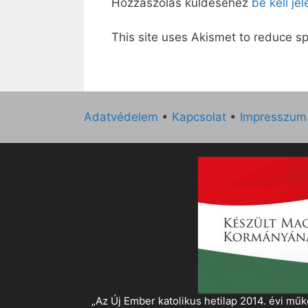
Hozzászólás küldéséhez
be kell je
This site uses Akismet to reduce 
Adatvédelem
•
Kapcsolat
•
Impresszum
„Az Új Ember katolikus hetilap 2014. évi 