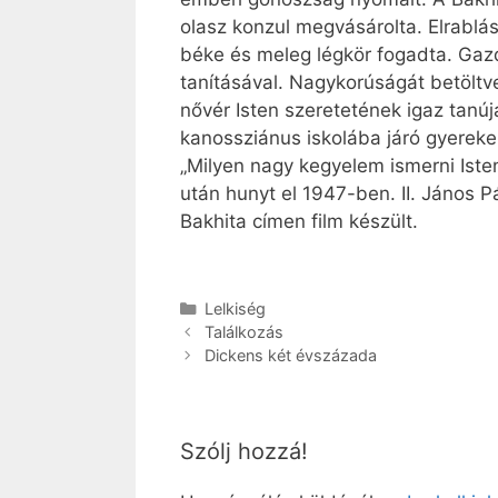
olasz konzul megvásárolta. Elrablá
béke és meleg légkör fogadta. Gazd
tanításával. Nagykorúságát betöltv
nővér Isten szeretetének igaz tanúj
kanossziánus iskolába járó gyerek
„Milyen nagy kegyelem ismerni Ist
után hunyt el 1947-ben. II. János
Bakhita címen film készült.
Kategória
Lelkiség
Találkozás
Dickens két évszázada
Szólj hozzá!