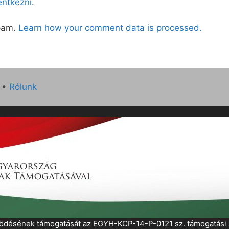
lentkezni
.
spam.
Learn how your comment data is processed.
•
Rólunk
működésének támogatását az EGYH-KCP-14-P-0121 sz. támogatás