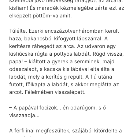
szeméből jövő nedvesség ráfagyott az arcára:
kisfiam! És maradék kézmelegébe zárta ezt az
elképzelt pöttöm-valamit.
Túlélte. Ezerkilencszázötvenháromban került
haza, bakancsból kifogyott lábszárral. A
kerítésre ráhegedt az arca. Az udvaron egy
kisfiúcska rúgta a pöttyös labdát. Rúgd vissza,
papa! – kiáltott a gyerek a semminek, majd
odaszaladt, s kacska kis lábával eltalálta a
labdát, mely a kerítésig repült. A fiú utána
futott, fölkapta a labdát, s akkor meglátta az
arcot. Félelmében visszalépett.
– A papával focizok… én odarúgom, s ő
visszaadja…
A férfi inai megfeszültek, szájából kitördelte a