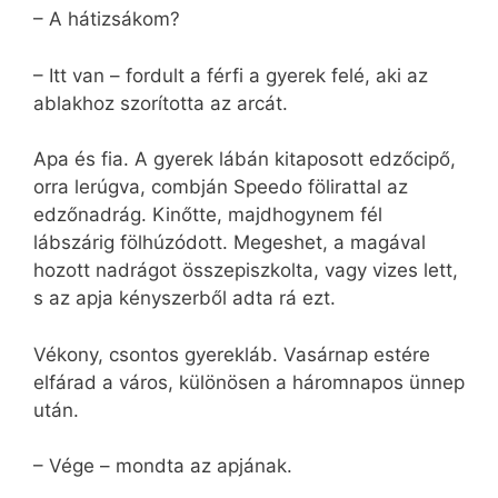
– A hátizsákom?
– Itt van – fordult a férfi a gyerek felé, aki az
ablakhoz szorította az arcát.
Apa és fia. A gyerek lábán kitaposott edzőcipő,
orra lerúgva, combján Speedo fölirattal az
edzőnadrág. Kinőtte, majdhogynem fél
lábszárig fölhúzódott. Megeshet, a magával
hozott nadrágot összepiszkolta, vagy vizes lett,
s az apja kényszerből adta rá ezt.
Vékony, csontos gyerekláb. Vasárnap estére
elfárad a város, különösen a háromnapos ünnep
után.
– Vége – mondta az apjának.