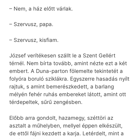
– Nem, a ház előtt várlak.
– Szervusz, papa.
– Szervusz, kisfiam.
József verítékesen szállt le a Szent Gellért
térnél. Nem bírta tovább, amint nézte ezt a két
embert. A Duna-parton fölemelte tekintetét a
folyóra boruló sziklákra. Egyszerre hasadás nyílt
rajtuk, s amint bemerészkedett, a barlang
mélyén fehér ruhás embereket látott, amint ott
térdepeltek, sűrű zengésben.
Előbb arra gondolt, hazamegy, széttöri az
asztalt a műhelyben, mellyel éppen elkészült,
de ettől fájni kezdett a karja. Letérdelt, mint a