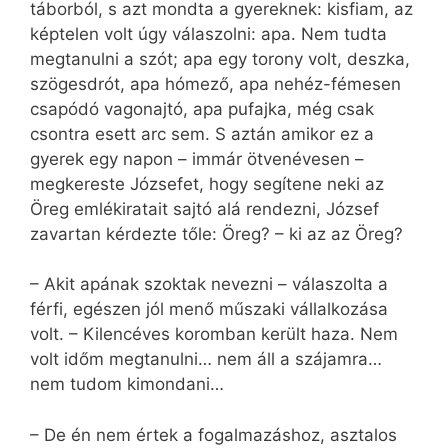
táborból, s azt mondta a gyereknek: kisfiam, az
képtelen volt úgy válaszolni: apa. Nem tudta
megtanulni a szót; apa egy torony volt, deszka,
szögesdrót, apa hómező, apa nehéz-fémesen
csapódó vagonajtó, apa pufajka, még csak
csontra esett arc sem. S aztán amikor ez a
gyerek egy napon – immár ötvenévesen –
megkereste Józsefet, hogy segítene neki az
Öreg emlékiratait sajtó alá rendezni, József
zavartan kérdezte tőle: Öreg? – ki az az Öreg?
– Akit apának szoktak nevezni – válaszolta a
férfi, egészen jól menő műszaki vállalkozása
volt. – Kilencéves koromban került haza. Nem
volt időm megtanulni… nem áll a szájamra…
nem tudom kimondani…
– De én nem értek a fogalmazáshoz, asztalos