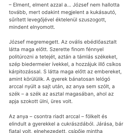
– Elment, elment azzal a… József nem hallotta
tovább, mert odakint megjelent a kukásautó,
sűrített levegőjével éktelenül szuszogott,
mindent elnyomott.
József megremegett. Az ovális ebédlőasztalt
látta maga előtt. Szerette finom fénnyel
politúrozni a tetejét, aztán a támlás székeket,
szép biedermeier ívekkel, a hozzájuk illő csíkos
kárpitozással. S látta maga előtt az embereket,
amint körülülik. A gyerek bánatosan lelógó
arccal nyúlt a sajt után, az anya sem szólt, a
szék – a szék az asztal magasában, ahol az
apja szokott ülni, üres volt.
Az anya – csontra riadt arccal – fölkelt és
elindult a gyerekkel a cukrászdából. Járása, bár
fiatal volt, elnehezedett, csípője mintha