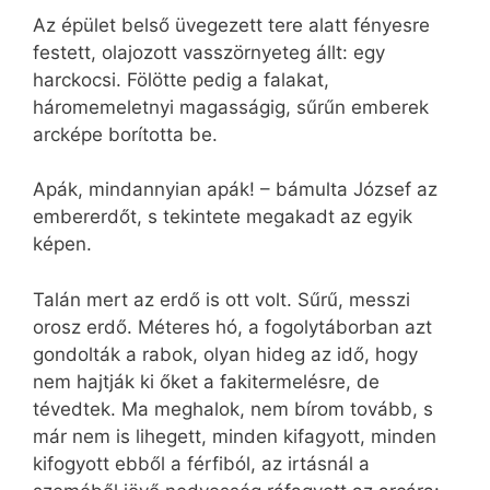
Az épület belső üvegezett tere alatt fényesre
festett, olajozott vasszörnyeteg állt: egy
harckocsi. Fölötte pedig a falakat,
háromemeletnyi magasságig, sűrűn emberek
arcképe borította be.
Apák, mindannyian apák! – bámulta József az
embererdőt, s tekintete megakadt az egyik
képen.
Talán mert az erdő is ott volt. Sűrű, messzi
orosz erdő. Méteres hó, a fogolytáborban azt
gondolták a rabok, olyan hideg az idő, hogy
nem hajtják ki őket a fakitermelésre, de
tévedtek. Ma meghalok, nem bírom tovább, s
már nem is lihegett, minden kifagyott, minden
kifogyott ebből a férfiból, az irtásnál a