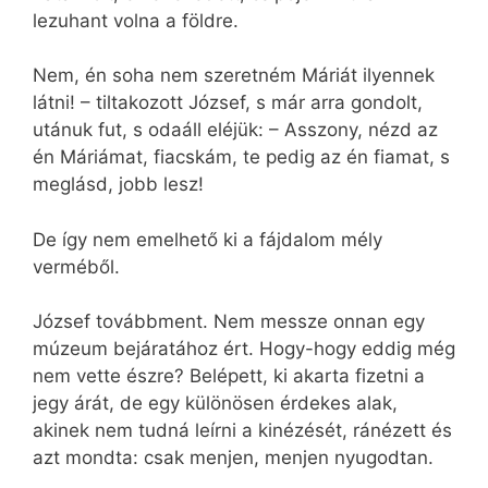
lezuhant volna a földre.
Nem, én soha nem szeretném Máriát ilyennek
látni! – tiltakozott József, s már arra gondolt,
utánuk fut, s odaáll eléjük: – Asszony, nézd az
én Máriámat, fiacskám, te pedig az én fiamat, s
meglásd, jobb lesz!
De így nem emelhető ki a fájdalom mély
verméből.
József továbbment. Nem messze onnan egy
múzeum bejáratához ért. Hogy-hogy eddig még
nem vette észre? Belépett, ki akarta fizetni a
jegy árát, de egy különösen érdekes alak,
akinek nem tudná leírni a kinézését, ránézett és
azt mondta: csak menjen, menjen nyugodtan.