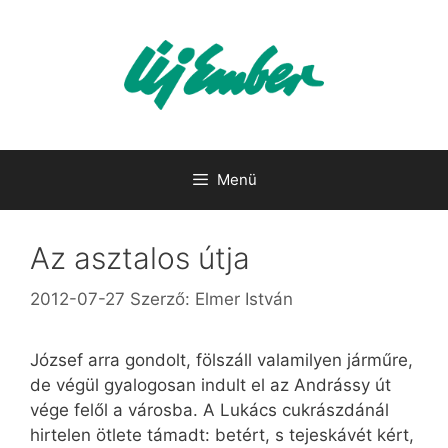
Kilépés
a
tartalomba
Menü
Az asztalos útja
2012-07-27
Szerző:
Elmer István
József arra gondolt, fölszáll valamilyen járműre,
de végül gyalogosan indult el az Andrássy út
vége felől a városba. A Lukács cukrászdánál
hirtelen ötlete támadt: betért, s tejeskávét kért,