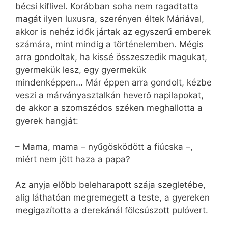
bécsi kiflivel. Korábban soha nem ragadtatta
magát ilyen luxusra, szerényen éltek Máriával,
akkor is nehéz idők jártak az egyszerű emberek
számára, mint mindig a történelemben. Mégis
arra gondoltak, ha kissé összeszedik magukat,
gyermekük lesz, egy gyermekük
mindenképpen… Már éppen arra gondolt, kézbe
veszi a márványasztalkán heverő napilapokat,
de akkor a szomszédos széken meghallotta a
gyerek hangját:
– Mama, mama – nyűgösködött a fiúcska –,
miért nem jött haza a papa?
Az anyja előbb beleharapott szája szegletébe,
alig láthatóan megremegett a teste, a gyereken
megigazította a derekánál fölcsúszott pulóvert.