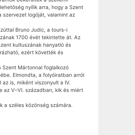
ehetőség nyílik arra, hogy a Szent
 szervezet logóját, valamint az
úttal Bruno Judic, a tours-i
zának 1700 évét tekintette át. Az
zent kultuszának hanyatló és
arázható, ezért követték és
n Szent Mártonnal foglalkozó
ébe. Elmondta, a folyóiratban arról
 az is, miként viszonyult a IV.
e az V–VI. században, kik és miért
ik a széles közönség számára.