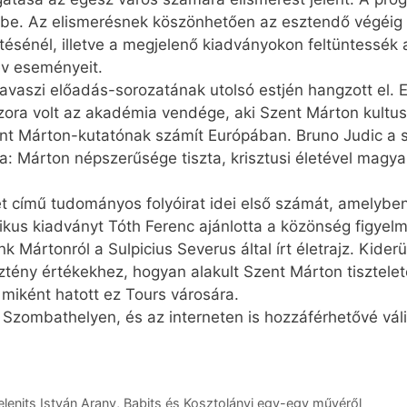
ébe. Az elismerésnek köszönhetően az esztendő végéig l
sénél, illetve a megjelenő kiadványokon feltüntessék a
év eseményeit.
aszi előadás-sorozatának utolsó estjén hangzott el. Ez
ora volt az akadémia vendége, aki Szent Márton kultus
ent Márton-kutatónak számít Európában. Bruno Judic a s
ta: Márton népszerűsége tiszta, krisztusi életével magy
t című tudományos folyóirat idei első számát, amelybe
kus kiadványt Tóth ­Ferenc ajánlotta a közönség figyelm
k Mártonról a Sulpicius Severus által írt életrajz. Kiderül
ztény értékekhez, hogyan alakult Szent Márton tisztelet
s miként hatott ez Tours városára.
 Szombathelyen, és az interneten is hozzáférhetővé vál
lenits István Arany, Babits és Kosztolányi egy-egy művéről