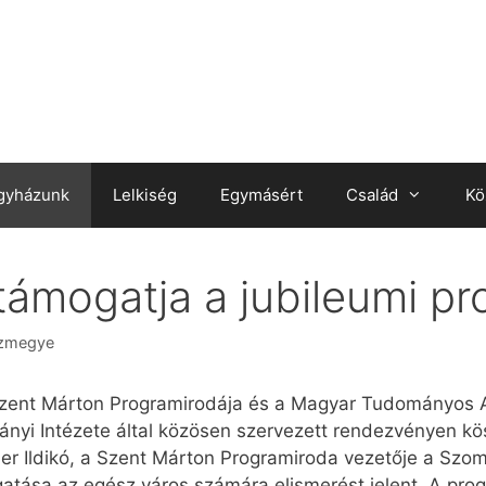
gyházunk
Lelkiség
Egymásért
Család
Kö
ámogatja a jubileumi p
ázmegye
. Szent Márton Programirodája és a Magyar Tudományos
nyi Intézete által közösen szervezett rendezvényen k
r Ildikó, a Szent Márton Programiroda vezetője a Szo
atása az egész város számára elismerést jelent. A prog