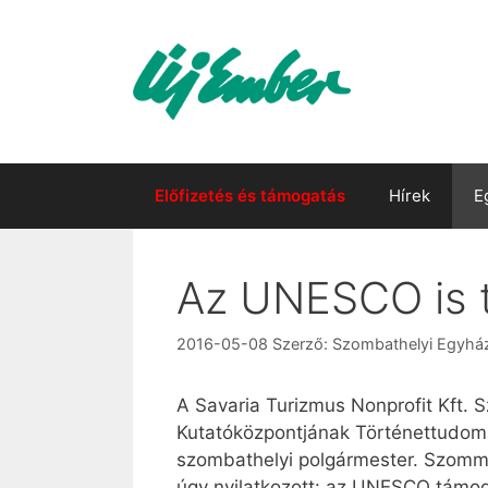
Kilépés
a
tartalomba
Előfizetés és támogatás
Hírek
E
Az UNESCO is t
2016-05-08
Szerző:
Szombathelyi Egyh
A Savaria Turizmus Nonprofit Kft
Kutatóközpontjának Történettudomá
szombathelyi polgármester. Szomme
úgy nyilatkozott: az UNESCO támog