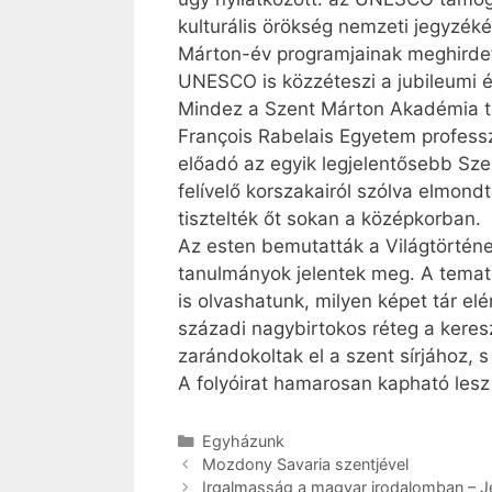
kulturális örökség nemzeti jegyzék
Márton-év programjainak meghirdeté
UNESCO is közzéteszi a jubileumi 
Mindez a Szent Márton Akadémia tav
François Rabelais Egyetem professz
előadó az egyik legjelentősebb Sz
felívelő korszakairól szólva elmond
tisztelték őt sokan a középkorban.
Az esten bemutatták a Világtörténe
tanulmányok jelentek meg. A temati
is olvashatunk, milyen képet tár elén
századi nagybirtokos réteg a keres
zarándokoltak el a szent sírjához, 
A folyóirat hamarosan kapható lesz
Kategória
Egyházunk
Mozdony Savaria szentjével
Irgalmasság a magyar irodalomban – Je