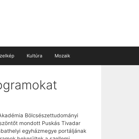
zelkép
Kultúra
Mozaik
rogramokat
 Akadémia Bölcsészettudományi
öszöntőt mondott Puskás Tivadar
mbathelyi egyházmegye portáljának
ramok bekerültek a szellemi