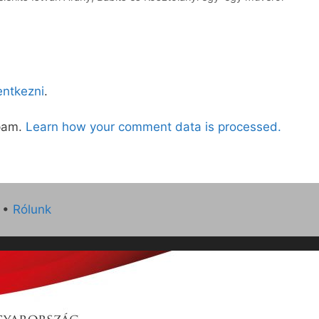
lentkezni
.
spam.
Learn how your comment data is processed.
•
Rólunk