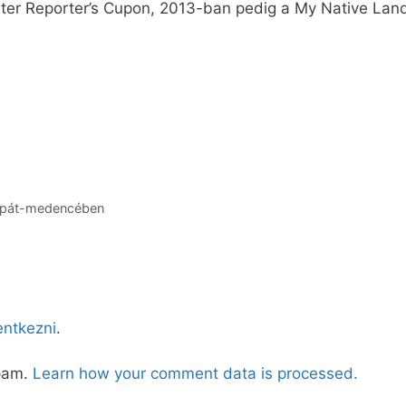
rter Reporter’s Cupon, 2013-ban pedig a My Native Lan
árpát-medencében
lentkezni
.
spam.
Learn how your comment data is processed.