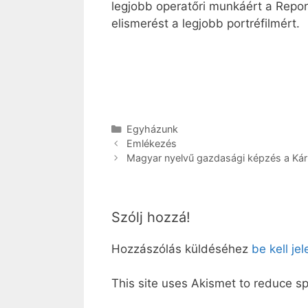
legjobb operatőri munkáért a Repo
elismerést a legjobb portréfilmért.
Kategória
Egyházunk
Emlékezés
Magyar nyelvű gazdasági képzés a K
Szólj hozzá!
Hozzászólás küldéséhez
be kell je
This site uses Akismet to reduce 