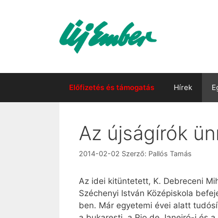
Kilépés
a
tartalomba
Előfizetés és támogatás
Hírek
E
Az újságírók ü
2014-02-02
Szerző:
Pallós Tamás
Az idei kitüntetett, K. Debreceni M
Széchenyi István Középiskola bef
ben. Már egyetemi évei alatt tudósí
a bukaresti, a Rio de Janeiró-i és a