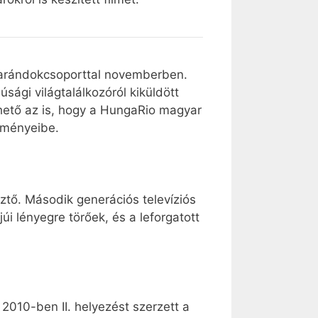
 zarándokcsoporttal novemberben.
úsági világtalálkozóról kiküldött
hető az is, hogy a HungaRio magyar
seményeibe.
ztő. Második generációs televíziós
úi lényegre törőek, és a leforgatott
 2010-ben II. helyezést szerzett a