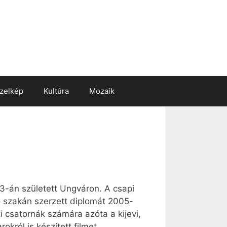
zelkép
Kultúra
Mozaik
23-án született Ungváron. A csapi
 szakán szerzett diplomát 2005-
i csatornák számára azóta a kijevi,
król is készített filmet.