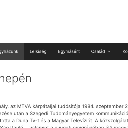
gyházunk
Lelkiség
Egymásért
Család
Kö
nnepén
ihály, az MTVA kárpátaljai tudósítója 1984. szeptember 
ejezése után a Szegedi Tudományegyetem kommunikáció
totta a Duna Tv-t és a Magyar Televíziót. A közszolgálat
 São Pauló-i, valamint a nyugati emigrációban élő magyaro