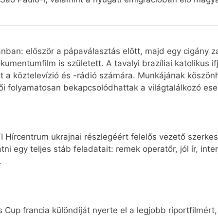
ánban: először a pápaválasztás előtt, majd egy cigány
entumfilm is született. A tavalyi brazíliai katolikus ifj
at a köztelevízió és -rádió számára. Munkájának köszön
evői folyamatosan bekapcsolódhattak a világtalálkozó e
 Hírcentrum ukrajnai részlegéért felelős vezető szerkes
egy teljes stáb feladatait: remek operatőr, jól ír, interj
.
up francia különdíját nyerte el a legjobb riportfilmért,