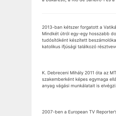
2013-ban kétszer forgatott a Vatik
Mindkét útról egy-egy hosszabb dokum
tudósítóként készített beszámolók
katolikus ifjúsági találkozó résztv
K. Debreceni Mihály 2011 óta az MTI
szakemberként képes egymaga ellátni 
anyag vágási munkálatait is elvégzi
2007-ben a European TV Reporter’s C