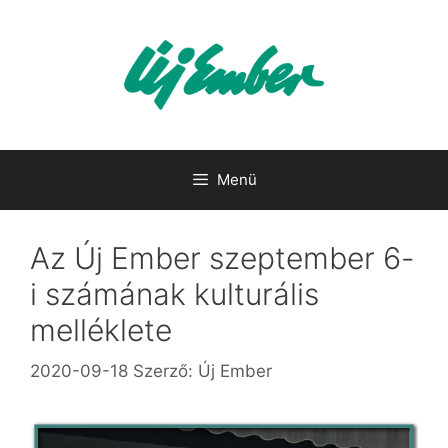
Kilépés
a
tartalomba
Menü
Az Új Ember szeptember 6-
i számának kulturális
melléklete
2020-09-18
Szerző:
Új Ember