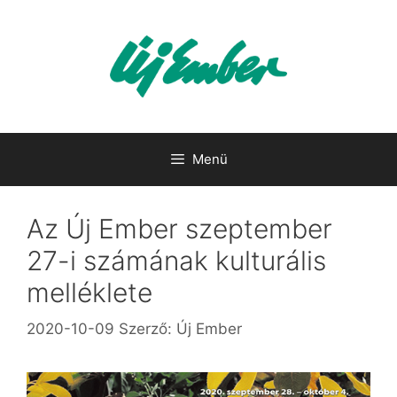
Kilépés
a
tartalomba
Menü
Az Új Ember szeptember
27-i számának kulturális
melléklete
2020-10-09
Szerző:
Új Ember