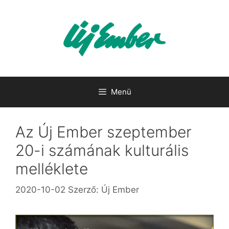
Kilépés
a
tartalomba
Menü
Az Új Ember szeptember
20-i számának kulturális
melléklete
2020-10-02
Szerző:
Új Ember