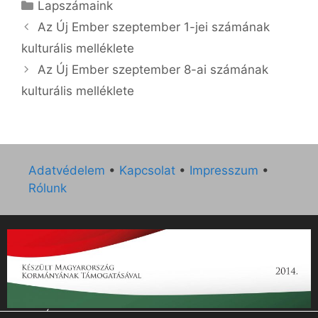
Kategória
Lapszámaink
Az Új Ember szeptember 1-jei számának
kulturális melléklete
Az Új Ember szeptember 8-ai számának
kulturális melléklete
Adatvédelem
•
Kapcsolat
•
Impresszum
•
Rólunk
„Az Új Ember katolikus hetilap 2014. évi működésének