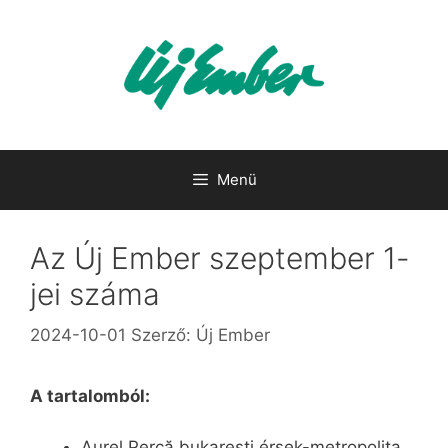
Kilépés
a
tartalomba
Menü
Az Új Ember szeptember 1-
jei száma
2024-10-01
Szerző:
Új Ember
A tartalomból:
Aurel Percă bukaresti érsek-metropolita