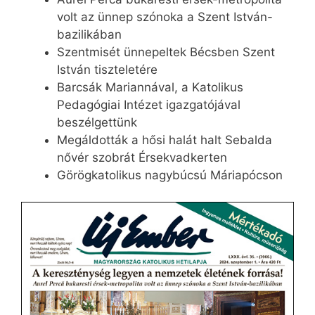
volt az ünnep szónoka a Szent István-
bazilikában
Szentmisét ünnepeltek Bécsben Szent
István tiszteletére
Barcsák Mariannával, a Katolikus
Pedagógiai Intézet igazgatójával
beszélgettünk
Megáldották a hősi halát halt Sebalda
nővér szobrát Érsekvadkerten
Görögkatolikus nagybúcsú Máriapócson