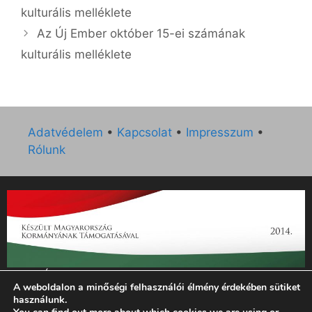
kulturális melléklete
Az Új Ember október 15-ei számának
kulturális melléklete
Adatvédelem
•
Kapcsolat
•
Impresszum
•
Rólunk
„Az Új Ember katolikus hetilap 2014. évi működésének
A weboldalon a minőségi felhasználói élmény érdekében sütiket
támogatását az EGYH-KCP-14-P-0121 sz. támogatási
használunk.
szerződés keretében 3 000 000 Ft összegben támogatta az