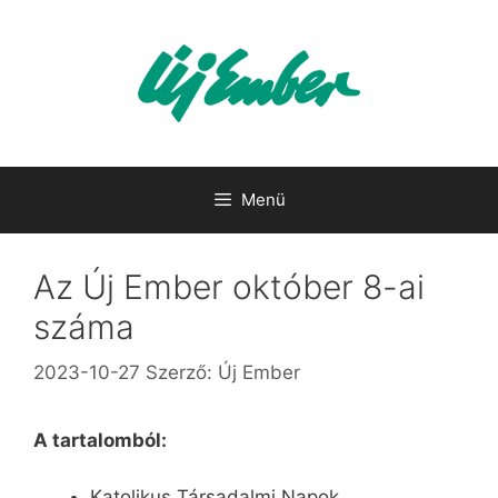
Kilépés
a
tartalomba
Menü
Az Új Ember október 8-ai
száma
2023-10-27
Szerző:
Új Ember
A tartalomból:
Katolikus Társadalmi Napok