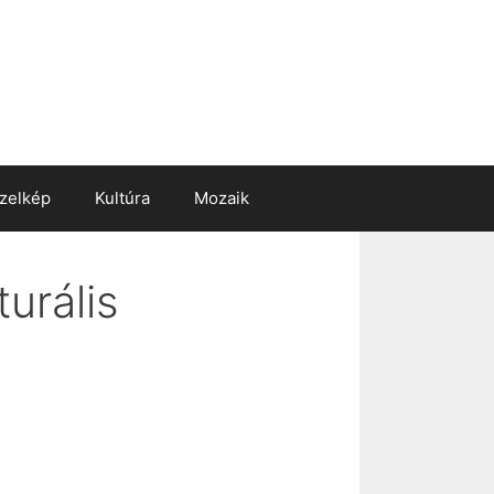
zelkép
Kultúra
Mozaik
urális