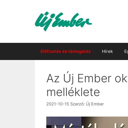
Kilépés
a
tartalomba
Előfizetés és támogatás
Hírek
E
Az Új Ember ok
melléklete
2021-10-15
Szerző:
Új Ember