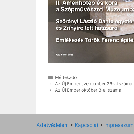
Kategória
Mértékadó
Az Új Ember szeptember 26-ai száma
Az Új Ember október 3-ai száma
Adatvédelem
•
Kapcsolat
•
Impresszum