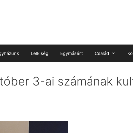
gyházunk
Lelkiség
Egymásért
Család
Kö
tóber 3-ai számának kult