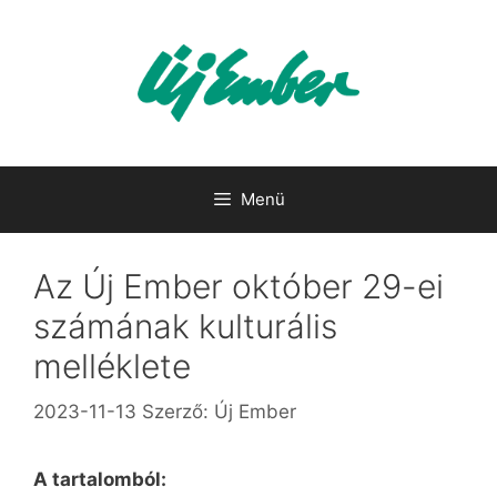
Kilépés
a
tartalomba
Menü
Az Új Ember október 29-ei
számának kulturális
melléklete
2023-11-13
Szerző:
Új Ember
A tartalomból: