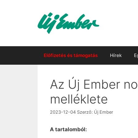
Kilépés
a
tartalomba
Előfizetés és támogatás
Hírek
E
Az Új Ember no
melléklete
2023-12-04
Szerző:
Új Ember
A tartalomból: