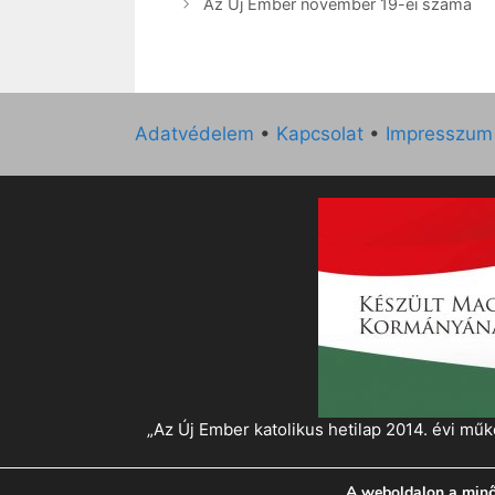
Az Új Ember november 19-ei száma
Adatvédelem
•
Kapcsolat
•
Impresszum
„Az Új Ember katolikus hetilap 2014. évi 
A weboldalon a minő