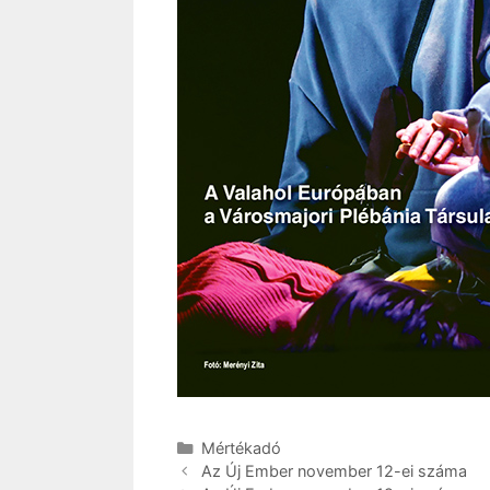
Kategória
Mértékadó
Az Új Ember november 12-ei száma