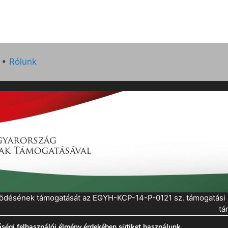
•
Rólunk
működésének támogatását az EGYH-KCP-14-P-0121 sz. támogatás
tá
ségi felhasználói élmény érdekében sütiket használunk.