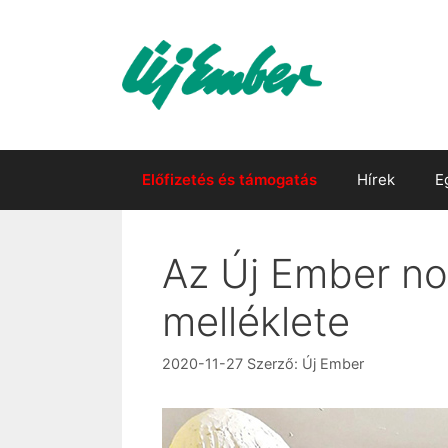
Kilépés
a
tartalomba
Előfizetés és támogatás
Hírek
E
Az Új Ember no
melléklete
2020-11-27
Szerző:
Új Ember