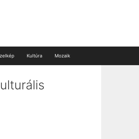
zelkép
Kultúra
Mozaik
lturális