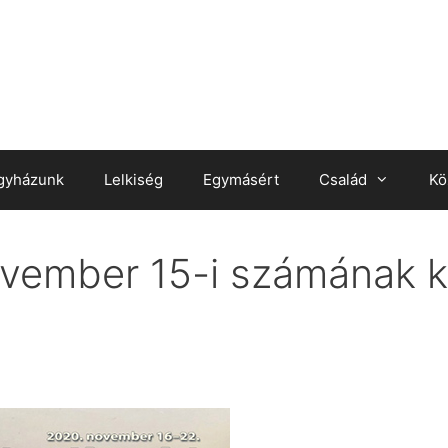
gyházunk
Lelkiség
Egymásért
Család
Kö
vember 15-i számának ku