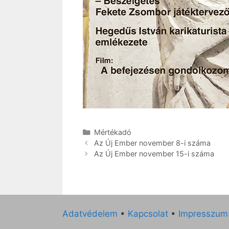
Kategória
Mértékadó
Az Új Ember november 8-i száma
Az Új Ember november 15-i száma
Adatvédelem
•
Kapcsolat
•
Impresszum