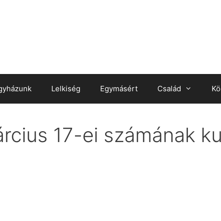
gyházunk
Lelkiség
Egymásért
Család
Kö
cius 17-ei számának kul