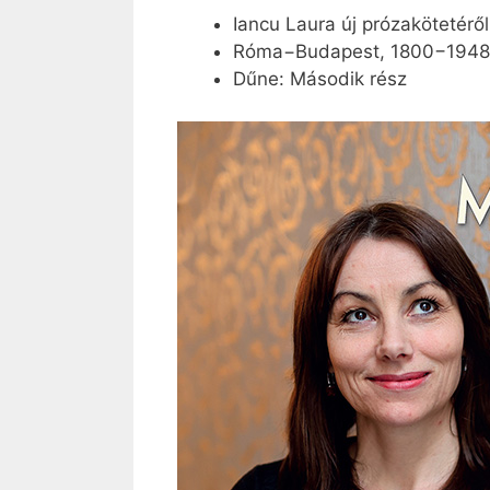
Iancu Laura új prózakötetéről
Róma−Budapest, 1800−1948
Dűne: Második rész