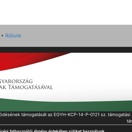
•
Rólunk
működésének támogatását az EGYH-KCP-14-P-0121 sz. támogatás
tá
ségi felhasználói élmény érdekében sütiket használunk.