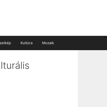
zelkép
Kultúra
Mozaik
turális