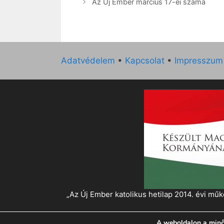
Az Új Ember március 17-ei száma
Adatvédelem
•
Kapcsolat
•
Impresszum
„Az Új Ember katolikus hetilap 2014. évi 
A weboldalon a minő