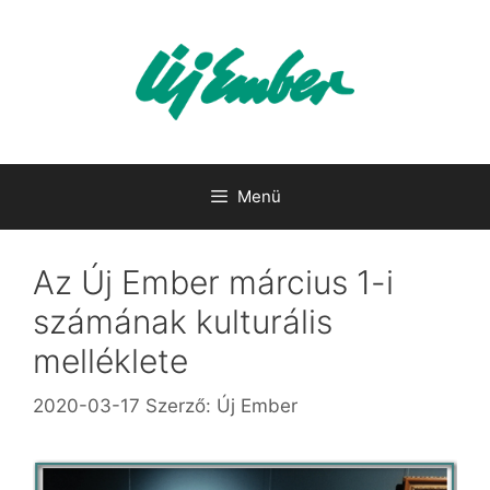
Kilépés
a
tartalomba
Menü
Az Új Ember március 1-i
számának kulturális
melléklete
2020-03-17
Szerző:
Új Ember