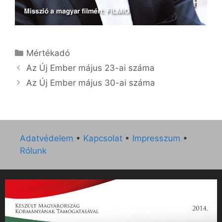
Kategória
Mértékadó
Az Új Ember május 23-ai száma
Az Új Ember május 30-ai száma
Adatvédelem
•
Kapcsolat
•
Impresszum
•
Rólunk