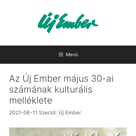
Kilépés
a
tartalomba
Menü
Az Új Ember május 30-ai
számának kulturális
melléklete
2021-06-11
Szerző:
Új Ember