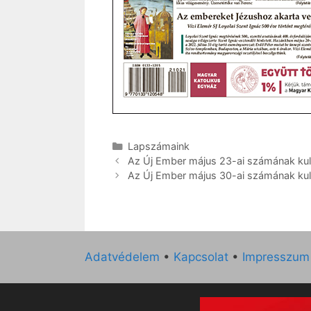
Kategória
Lapszámaink
Az Új Ember május 23-ai számának kultu
Az Új Ember május 30-ai számának kultu
Adatvédelem
•
Kapcsolat
•
Impresszum