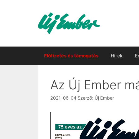
Kilépés
a
tartalomba
Előfizetés és támogatás
Hírek
E
Az Új Ember má
2021-06-04
Szerző:
Új Ember