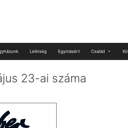
gyházunk
Lelkiség
Egymásért
Család
Kö
jus 23-ai száma