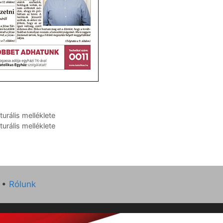
rális melléklete
rális melléklete
•
Rólunk