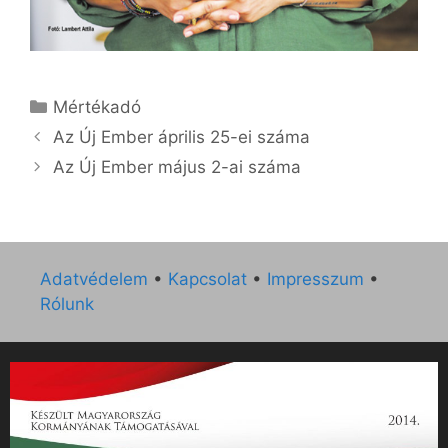
Kategória
Mértékadó
Az Új Ember április 25-ei száma
Az Új Ember május 2-ai száma
Adatvédelem
•
Kapcsolat
•
Impresszum
•
Rólunk