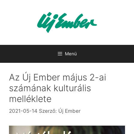
Kilépés
a
tartalomba
Menü
Az Új Ember május 2-ai
számának kulturális
melléklete
2021-05-14
Szerző:
Új Ember